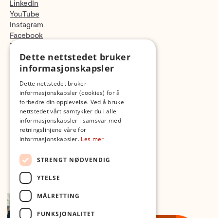
LinkedIn
YouTube
Instagram
Facebook
TikTok
Dette nettstedet bruker
Fotopodden
informasjonskapsler
Med forbehold om skrive- og lagerfeil
Dette nettstedet bruker
informasjonskapsler (cookies) for å
forbedre din opplevelse. Ved å bruke
nettstedet vårt samtykker du i alle
informasjonskapsler i samsvar med
retningslinjene våre for
informasjonskapsler.
Les mer
STRENGT NØDVENDIG
YTELSE
MÅLRETTING
FUNKSJONALITET