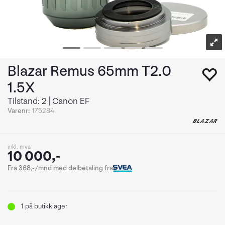
Blazar Remus 65mm T2.0
1.5X
Tilstand: 2 | Canon EF
Varenr:
175284
inkl. mva
10 000,-
Fra 368,-/mnd med delbetaling fra
1
på butikklager