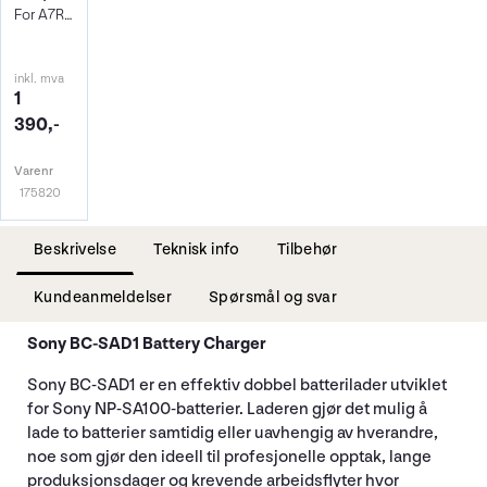
For A7R VI og FX5
inkl. mva
1
390,-
Varenr
175820
Beskrivelse
Teknisk info
Tilbehør
Kundeanmeldelser
Spørsmål og svar
Sony BC-SAD1 Battery Charger
Sony BC-SAD1 er en effektiv dobbel batterilader utviklet
for Sony NP-SA100-batterier. Laderen gjør det mulig å
lade to batterier samtidig eller uavhengig av hverandre,
noe som gjør den ideell til profesjonelle opptak, lange
produksjonsdager og krevende arbeidsflyter hvor