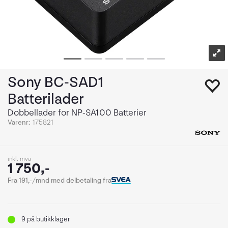
Sony BC-SAD1
Batterilader
Dobbellader for NP-SA100 Batterier
Varenr:
175821
inkl. mva
1 750,-
Fra 191,-/mnd med delbetaling fra
9
på butikklager