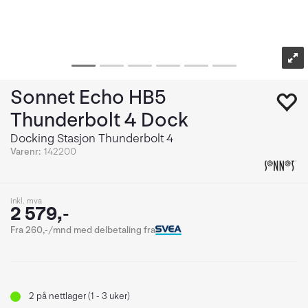
Sonnet Echo HB5
Thunderbolt 4 Dock
Docking Stasjon Thunderbolt 4
Varenr:
142200
inkl. mva
2 579,-
Fra 260,-/mnd med delbetaling fra
2
på nettlager (1 - 3 uker)