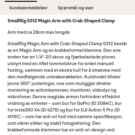
Kundeanmeldelser
Spørsmål og svar
SmallRig 5312 Magic Arm with Crab-Shaped Clamp
Arm med ca 28cm max lengde
SmallRig Magic Arm with Crab-Shaped Clamp 5312 består
av en Magic Arm og en krabbeformet klemme. Den ene
enden har en 1/4"-20 skrue og fjærbelastede pinner,
utstyrt med en riflet tommelskrue for enkel manuell
festing, sammen med et ekstra hull for å stramme med
den medfølgende unbrakonøkkelen. Kulehodet tillater
jevne 360° justeringer, noe som muliggjør direkte
montering av actionkameraer, monitorer, videolys og
mikrofoner. Denne magiske armen forhindrer effektivt
vridning av enheter – som bur for GoPro (ID 3084C), bur
for Insta360 X4 (ID 4278) og bur for DJI Action 5 Pro (ID
4119C) – som har anti-vri hull med samme spesifikasjon,
som sikrer sikker og stabil fotografering. Den
krabbeformede klemmen har en anti-vri-design ved