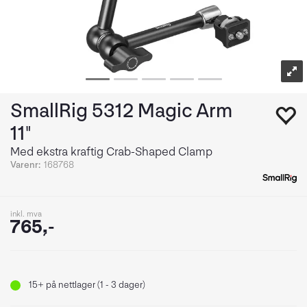
SmallRig 5312 Magic Arm
11"
Med ekstra kraftig Crab-Shaped Clamp
Varenr:
168768
inkl. mva
765,-
15+
på nettlager (1 - 3 dager)