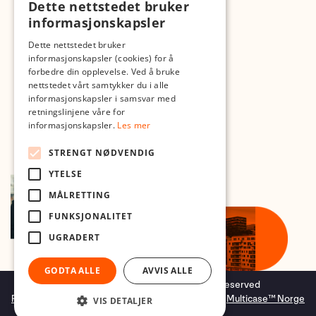
Dette nettstedet bruker
Med forbehold om skrive- og lagerfeil
informasjonskapsler
Dette nettstedet bruker
informasjonskapsler (cookies) for å
forbedre din opplevelse. Ved å bruke
nettstedet vårt samtykker du i alle
informasjonskapsler i samsvar med
retningslinjene våre for
informasjonskapsler.
Les mer
STRENGT NØDVENDIG
YTELSE
MÅLRETTING
FUNKSJONALITET
UGRADERT
GODTA ALLE
AVVIS ALLE
Copyright © 2026 Foto.no - All rights reserved
Forretningssystem
og
nettbutikkløsning
levert av
Multicase™ Norge
VIS DETALJER
AS