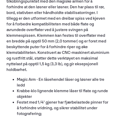
tilkoblingspunktet med den magiske armen for å
forhindre at den løsner eller løsner. Den har plass til rør,
bord, stativben eller håndholdte stabilisatorringer. I
tillegg er den utformet med en dreibar spiss ved kjeven
for å forbedre kompatibiliteten med både flate og
avrundede overflater ved å justere svingen på
klemmespissen. Klemmen kan festes til overflater med
en bredde på opptil 50 mm (2,0 tommer) og er foret med
beskyttende puter for å forhindre riper og øke
klemstabiliteten. Konstruert av CNC-maskinert aluminium
og rustfritt stål, støtter dette verktøyet en maksimal
nyttelast på opptil 1,5 kg (3,3 lb), og gir eksepsjonell
holdbarhet.
Magic Arm - En låsehendel låser og løsner alle tre
ledd
Krabbe-klo lignende klemme låser til flate og runde
objekter
Festet med 1/4" gjener har fjærbelastede pinner for
å forhindre vridning, og sikrer stabilitet under
fotografering;