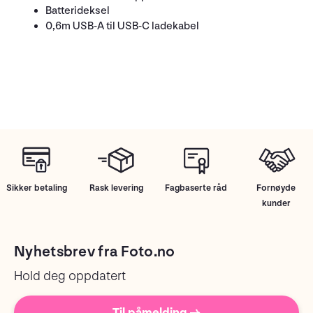
Batterideksel
0,6m USB-A til USB-C ladekabel
Sikker betaling
Rask levering
Fagbaserte råd
Fornøyde
kunder
Nyhetsbrev fra Foto.no
Hold deg oppdatert
Til påmelding →