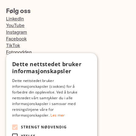
Følg oss
LinkedIn
YouTube
Instagram
Facebook
TikTok
Fotopodden
Dette nettstedet bruker
Med forbehold om skrive- og lagerfeil
informasjonskapsler
Dette nettstedet bruker
informasjonskapsler (cookies) for å
forbedre din opplevelse. Ved å bruke
nettstedet vårt samtykker du i alle
informasjonskapsler i samsvar med
retningslinjene våre for
informasjonskapsler.
Les mer
STRENGT NØDVENDIG