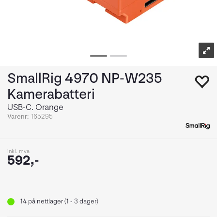
SmallRig 4970 NP-W235
Kamerabatteri
USB-C. Orange
Varenr:
165295
inkl. mva
592,-
14
på nettlager (1 - 3 dager)