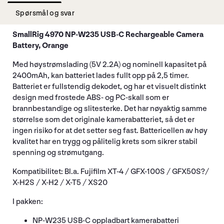
Spørsmål og svar
SmallRig 4970 NP-W235 USB-C Rechargeable Camera
Battery, Orange
Med høystrømslading (5V 2.2A) og nominell kapasitet på
2400mAh, kan batteriet lades fullt opp på 2,5 timer.
Batteriet er fullstendig dekodet, og har et visuelt distinkt
design med frostede ABS- og PC-skall som er
brannbestandige og slitesterke. Det har nøyaktig samme
størrelse som det originale kamerabatteriet, så det er
ingen risiko for at det setter seg fast. Battericellen av høy
kvalitet har en trygg og pålitelig krets som sikrer stabil
spenning og strømutgang.
Kompatibilitet: Bl.a. Fujifilm XT-4 / GFX-100S / GFX50S?/
X-H2S / X-H2 / X-T5 / XS20
I pakken:
NP-W235 USB-C oppladbart kamerabatteri