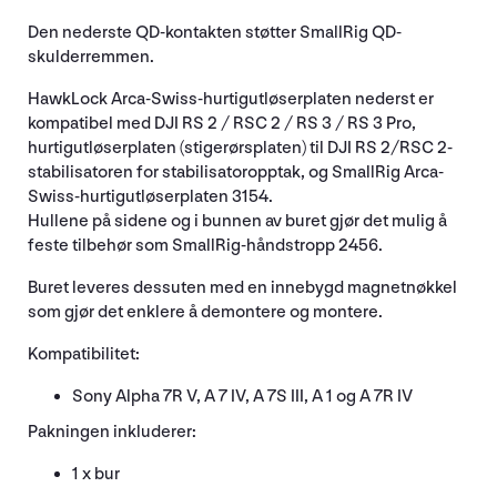
Den nederste QD-kontakten støtter SmallRig QD-
skulderremmen.
HawkLock Arca-Swiss-hurtigutløserplaten nederst er
kompatibel med DJI RS 2 / RSC 2 / RS 3 / RS 3 Pro,
hurtigutløserplaten (stigerørsplaten) til DJI RS 2/RSC 2-
stabilisatoren for stabilisatoropptak, og SmallRig Arca-
Swiss-hurtigutløserplaten 3154.
Hullene på sidene og i bunnen av buret gjør det mulig å
feste tilbehør som SmallRig-håndstropp 2456.
Buret leveres dessuten med en innebygd magnetnøkkel
som gjør det enklere å demontere og montere.
Kompatibilitet:
Sony Alpha 7R V, A 7 IV, A 7S III, A 1 og A 7R IV
Pakningen inkluderer:
1 x bur