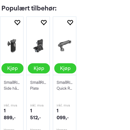
Populært tilbehør:
Kjøp
Kjøp
Kjøp
SmallRig 4485 Side Handle KIT HawkLock
SmallRig 4505 V-Mount Battery Mount
SmallRig 4483 HawkLock H21
Side håndtak H21 QR Rotating
Plate
Quick Release Top Handle Kit
inkl. mva
inkl. mva
inkl. mva
1
1
1
899,-
512,-
099,-