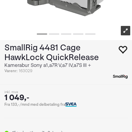
SmallRig 4481 Cage
HawkLock QuickRelease
Kamerabur Sony a1,a7R V,a7 IV,a7S III +
Varenr:
163029
inkl. mva
1 049,-
Fra 133,-/mnd med delbetaling fra