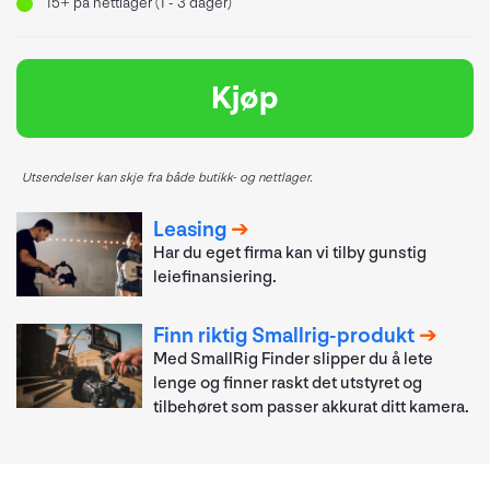
15+
på nettlager (1 - 3 dager)
Kjøp
Utsendelser kan skje fra både butikk- og nettlager.
Leasing
Har du eget firma kan vi tilby gunstig
leiefinansiering.
Finn riktig Smallrig-produkt
Med SmallRig Finder slipper du å lete
lenge og finner raskt det utstyret og
tilbehøret som passer akkurat ditt kamera.