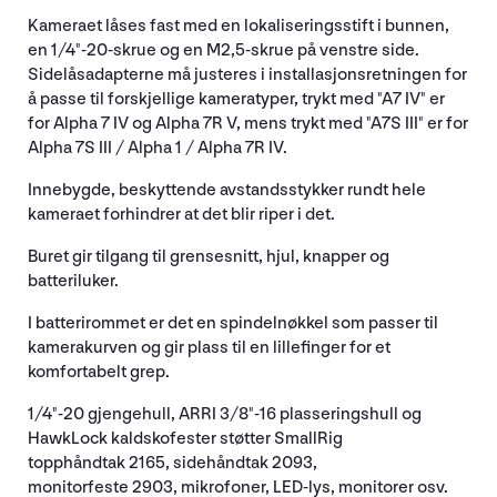
Kameraet låses fast med en lokaliseringsstift i bunnen,
en 1/4"-20-skrue og en M2,5-skrue på venstre side.
Sidelåsadapterne må justeres i installasjonsretningen for
å passe til forskjellige kameratyper, trykt med "A7 IV" er
for Alpha 7 IV og Alpha 7R V, mens trykt med "A7S III" er for
Alpha 7S III / Alpha 1 / Alpha 7R IV.
Innebygde, beskyttende avstandsstykker rundt hele
kameraet forhindrer at det blir riper i det.
Buret gir tilgang til grensesnitt, hjul, knapper og
batteriluker.
I batterirommet er det en spindelnøkkel som passer til
kamerakurven og gir plass til en lillefinger for et
komfortabelt grep.
1/4"-20 gjengehull, ARRI 3/8"-16 plasseringshull og
HawkLock kaldskofester støtter SmallRig
topphåndtak 2165, sidehåndtak 2093,
monitorfeste 2903, mikrofoner, LED-lys, monitorer osv.