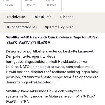
Varenr
Varenr
Varenr
163025
160345
163026
Beskrivelse
Teknisk info
Tilbehør
Kundeanmeldelser
Spørsmål og svar
SmallRig 4481 HawkLock Quick Release Cage for SONY
a1,a7R IV,a7 IV,a7S III,a7R V
Designet for å gi tilbehørsfester og beskytte kameraet.
Den patenterte, egenutviklede
hurtigutløsningsstrukturen (kalt HawkLock) dekker
kaldsko, NATO-skinne og arca swiss, som brukes med
HawkLock eco-tilbehør for å realisere solid og ingen falsk
posisjon, ett trykk for å laste, slippe for å låse og forbedre
demonteringseffektiviteten.
SmallRig kamerabur med HawkLock hurtigfeste
system for Sony moderne Alpha serie som: a1,a7R IV,a7
IV,a7S III,a7R V