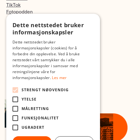
TikTok
Fotopodden
Dette nettstedet bruker
Med forbehold om skrive- og lagerfeil
informasjonskapsler
Dette nettstedet bruker
informasjonskapsler (cookies) for å
forbedre din opplevelse. Ved å bruke
nettstedet vårt samtykker du i alle
informasjonskapsler i samsvar med
retningslinjene våre for
informasjonskapsler.
Les mer
STRENGT NØDVENDIG
YTELSE
MÅLRETTING
FUNKSJONALITET
UGRADERT