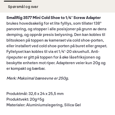
Spørsmål og svar
SmallRig 3577 Mini Cold Shoe to 1/4" Screw Adapter
brukes hovedsakelig for et lite fylllys, som tillater 138°
panorering, og stopper i alle posisjoner på grunn av dens
demping, og oppnår presis belysning. Den kan kobles til
blitsskoen på toppen av kameraet via cold shoe-porten,
eller installert ved cold shoe-porten på buret eller grepet.
Fyllelyset kan kobles til via et 1/4"-20 skruehull. Anti-
ripeputer er gitt på toppen for å øke låsefriksjonen og
beskytte enheten mot riper. Adapteren veier kun 20g og
er kompakt og bærbar.
Merk: Maksimal bæreevne er 250g.
Produktmål: 32,6 x 24 x 25,5 mm
Produktvekt: 20g±5g
Materialer: Aluminiumslegering, Silica Gel