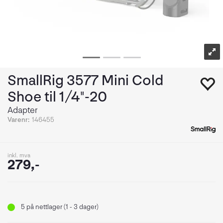
SmallRig 3577 Mini Cold
Shoe til 1/4"-20
Adapter
Varenr:
146455
inkl. mva
279,-
5
på nettlager (1 - 3 dager)