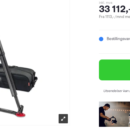
inkl. mva
33 112,
Fra 1113,-/mnd me
Bestillingsva
Utsendelser kan s