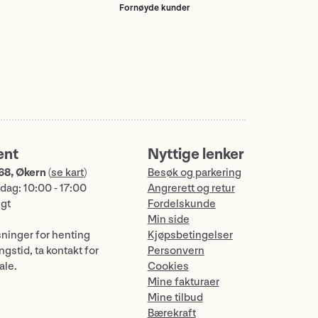
Fornøyde kunder
ent
Nyttige lenker
68, Økern
(
se kart
)
Besøk og parkering
dag: 10:00 - 17:00
Angrerett og retur
ngt
Fordelskunde
Min side
sninger for henting
Kjøpsbetingelser
gstid, ta kontakt for
Personvern
ale.
Cookies
Mine fakturaer
Mine tilbud
Bærekraft