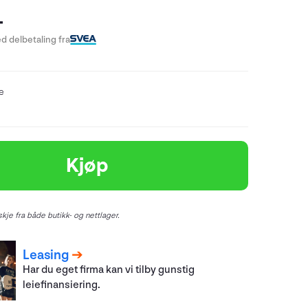
-
d delbetaling fra
re
Kjøp
kje fra både butikk- og nettlager.
Leasing
Har du eget firma kan vi tilby gunstig
leiefinansiering.