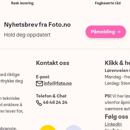
Rask levering
Fagbaserte råd
Nyhetsbrev fra Foto.no
Påmelding →
Hold deg oppdatert
Kontakt oss
Klikk & h
Lørenveien 
med riktige
E-post
Mandag - fre
uttrykke deg
info@foto.no
Lørdag: Ste
Telefon & Chat
PS!
Vi har lø
n tekniske
46 46 24 24
utenfor åpnin
et enklere å
nærmere avt
er lever for,
Følg oss
LinkedIn
obransje,