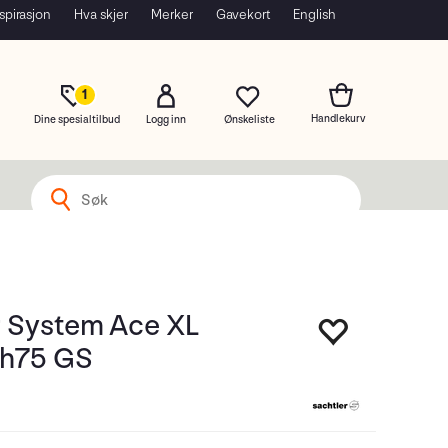
spirasjon
Hva skjer
Merker
Gavekort
English
1
Dine spesialtilbud
Logg inn
r System Ace XL
ch75 GS