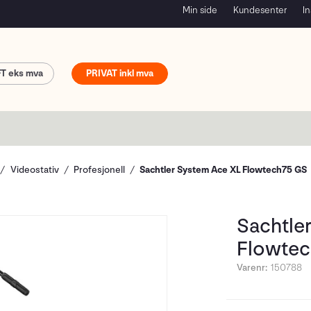
Min side
Kundesenter
In
FT
PRIVAT
Videostativ
Profesjonell
Sachtler System Ace XL Flowtech75 GS
Sachtle
Flowte
Varenr:
150788