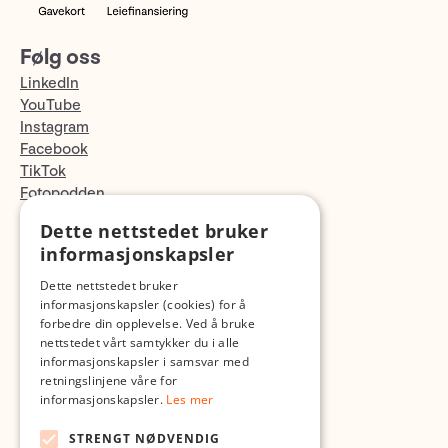
Følg oss
LinkedIn
YouTube
Instagram
Facebook
TikTok
Fotopodden
Dette nettstedet bruker
Med forbehold om skrive- og lagerfeil
informasjonskapsler
Dette nettstedet bruker
informasjonskapsler (cookies) for å
forbedre din opplevelse. Ved å bruke
nettstedet vårt samtykker du i alle
informasjonskapsler i samsvar med
retningslinjene våre for
informasjonskapsler.
Les mer
STRENGT NØDVENDIG