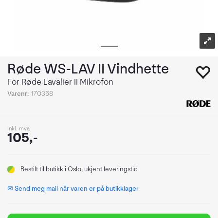
Røde WS-LAV II Vindhette
For Røde Lavalier II Mikrofon
Varenr:
170368
inkl. mva
105,-
Bestilt
til butikk i Oslo, ukjent leveringstid
✉ Send meg mail når varen er på butikklager