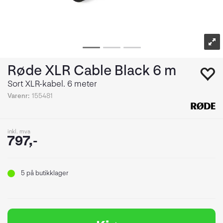
Røde XLR Cable Black 6 m
Sort XLR-kabel. 6 meter
Varenr:
155481
inkl. mva
797,-
5
på butikklager