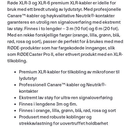
Røde XLR-3 og XLR-6 premium XLR-kabler er idelle for
bruk med ett bredt utvalg av lydutstyr. Med profesjonelle
Canare™-kabler og høykvalitative Neutrik®-kontakter
garanteres en utrolig ren signaloverføring med ekstremt
lav støy. Finnes i to lengder – 3 m (10 fot) og 6 m (20 fot).
Med en rekke forskjellige farger (orange, lilla, grønn, blå,
rød, rosa og sort), passer de perfekt for å brukes med med
RØDE-produkter som har fargekodede innganger, slik
som RØDECaster Pro II, eller ethvert produkt med en XLR-
tilkobling.
Premium XLR-kabler for tilkobling av mikrofoner til
lydutstyr
Professionell Canare™-kabler og Neutrik®-
kontakter
Ekstremt lav støy for ultra-ren signaloverføring
Finnes i lengdene 3m og 6m.
Finnes i orange, lilla, grønn, blå, rød, rosa og sort
Produsert med robuste koblinger og
strekkavlastning for uovertruffet holdbarhet