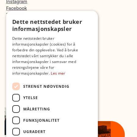
Instagram
Facebook
TikTok
Dette nettstedet bruker
Fotopodden
informasjonskapsler
Med forbehold om skrive- og lagerfeil
Dette nettstedet bruker
informasjonskapsler (cookies) for å
forbedre din opplevelse. Ved å bruke
nettstedet vårt samtykker du i alle
informasjonskapsler i samsvar med
retningslinjene våre for
informasjonskapsler.
Les mer
STRENGT NØDVENDIG
YTELSE
MÅLRETTING
FUNKSJONALITET
UGRADERT