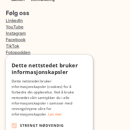
Følg oss
LinkedIn
YouTube
Instagram
Facebook
TikTok
Fotopodden
Dette nettstedet bruker
Med forbehold om skrive- og lagerfeil
informasjonskapsler
Dette nettstedet bruker
informasjonskapsler (cookies) for å
forbedre din opplevelse. Ved å bruke
nettstedet vårt samtykker du i alle
informasjonskapsler i samsvar med
retningslinjene våre for
informasjonskapsler.
Les mer
STRENGT NØDVENDIG