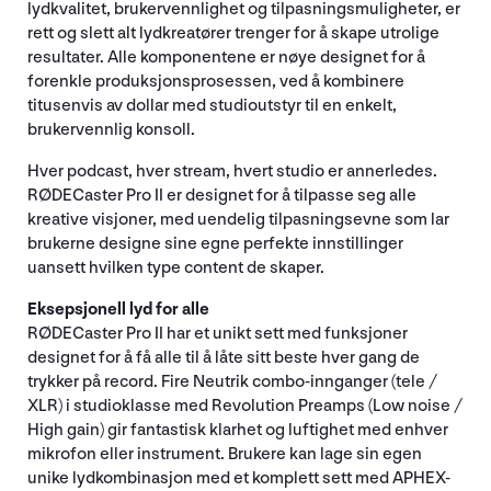
lydkvalitet, brukervennlighet og tilpasningsmuligheter, er
rett og slett alt lydkreatører trenger for å skape utrolige
resultater. Alle komponentene er nøye designet for å
forenkle produksjonsprosessen, ved å kombinere
titusenvis av dollar med studioutstyr til en enkelt,
brukervennlig konsoll.
Hver podcast, hver stream, hvert studio er annerledes.
RØDECaster Pro II er designet for å tilpasse seg alle
kreative visjoner, med uendelig tilpasningsevne som lar
brukerne designe sine egne perfekte innstillinger
uansett hvilken type content de skaper.
Eksepsjonell lyd for alle
RØDECaster Pro II har et unikt sett med funksjoner
designet for å få alle til å låte sitt beste hver gang de
trykker på record. Fire Neutrik combo-innganger (tele /
XLR) i studioklasse med Revolution Preamps (Low noise /
High gain) gir fantastisk klarhet og luftighet med enhver
mikrofon eller instrument. Brukere kan lage sin egen
unike lydkombinasjon med et komplett sett med APHEX-