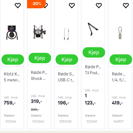
20%
Kjøp
Kjøp
Kjøp
Kjøp
Kjøp
Røde PSA1 Studio Arm - Bordfeste
Røde PSM1
Til Podcaster, Broadcaster og NT-U
Klotz Kabel Superior Neutrik 5m
Røde SC16 USB-C to USB-C Cable
Røde Universal Thread Adaptor Kit
Shock Mount til PodCaster
5 meter XLR til XLR
USB-C til USB-C kabel
1/4, 5/8, 3/8,
inkl. mva
1
inkl. mva
inkl. mva
inkl. mva
inkl. mva
319,-
759,-
196,-
123,-
419,-
399,-
Varenr
Varenr
Varenr
Varenr
Varenr
110564
100242
135009
100241
149817