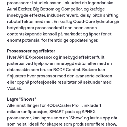
prosessorer i studioklassen, inkludert de legendariske
Aural Exciter, Big Bottom og Compellor, og kraftige
innebygde effekter, inkludert reverb, delay, pitch shifting,
roboteffekter med mer. En kraftig Quad-Core lydmotor gir
betydelig mer prosessorkraft enn noen annen
contentskapende konsoll på markedet og åpner for et
enormt potensial for fremtidige oppdateringer.
Prosessorer og effekter
Hver APHEX-prosessor og innebygd effekt er fullt
justerbar ved hjelp av en innebygd editor eller med en
datamaskin som bruker RØDE Central. Brukere kan
finjustere hver prosessor med den avanserte editoren
eller oppnå profesjonelle resultater på sekunder med
VoxLab.
Lagre "Shows"
Alle innstillinger for RØDECaster Pro II, inkludert
mikserkonfigurasjon, SMART-pads og APHEX-
prosessorer, kan lagres som en "Show" og lastes opp når
som helst. Ideell for skapere som produserer flere show,