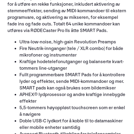
for å utføre en rekke funksjoner, inkludert aktivering av
stemmeeffekter, sending av MIDI-kommandoer til ekstern
programvare, og aktivering av mikseren, for eksempel
fade ins og fade outs. Totalt 64 unike kommandoer kan
utføres via RØDECaster Pro IIs åtte SMART Pads.
Ultra-low-noise, high-gain Revolution Preamps
Fire Neutrik-innganger (tele / XLR combo) for både
mikrofoner og instrumenter
Kraftige hodetelefonutganger og balanserte kvart-
tommers line-utganger
Fullt programmerbare SMART Pads for å kontrollere
lyder og effekter, sende MIDI-kommandoer og mer.
SMART pads kan også brukes som bildemikser
APHEX® lydprosessor og andre kraftige innebygde
effekter
5,5-tommers høyoppløst touchscreen som er enkel
å navigere
Doble USB-C lydkort for å koble til to datamaskiner
eller mobile enheter samtidig