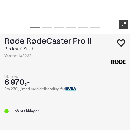
Røde RødeCaster Pro II
Podcast Studio
Varenr:
145235
inkl. mva
6 970,-
Fra 270,-/mnd med delbetaling fra
1
på butikklager