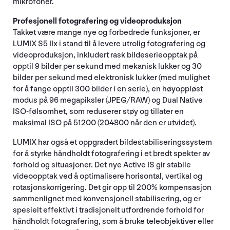
mikrofoner.
Profesjonell fotografering og videoproduksjon
Takket være mange nye og forbedrede funksjoner, er
LUMIX S5 IIx i stand til å levere utrolig fotografering og
videoproduksjon, inkludert rask bildeserieopptak på
opptil 9 bilder per sekund med mekanisk lukker og 30
bilder per sekund med elektronisk lukker (med mulighet
for å fange opptil 300 bilder i en serie), en høyoppløst
modus på 96 megapiksler (JPEG/RAW) og Dual Native
ISO-følsomhet, som reduserer støy og tillater en
maksimal ISO på 51200 (204800 når den er utvidet).
LUMIX har også et oppgradert bildestabiliseringssystem
for å styrke håndholdt fotografering i et bredt spekter av
forhold og situasjoner. Det nye Active IS gir stabile
videoopptak ved å optimalisere horisontal, vertikal og
rotasjonskorrigering. Det gir opp til 200% kompensasjon
sammenlignet med konvensjonell stabilisering, og er
spesielt effektivt i tradisjonelt utfordrende forhold for
håndholdt fotografering, som å bruke teleobjektiver eller