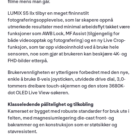
filme mens man går.
LUMIX S5 IIx tilbyr en meget fininnstilt
fotograferingsopplevelse, som lar skapere oppnå
utmerkede resultater med minimal arbeidsflyt takket være
funksjoner som AWB Lock, MF Assist (tilgjengelig for
både videoopptak og fotografering) og en ny Live Crop-
funksjon, som tar opp videoinnhold ved å bruke hele
sensoren, noe som gjør at brukeren kan beskjære 4K- og
FHD-bilder etterpå.
Brukervennligheten er ytterligere forbedret med den nye,
enkle å bruke 8-veis joysticken, utvidede drive dial, 3,0-
tommers dreibare touch-skjermen og den store 3680K-
dot OLED Live View-søkeren.
Klasseledende pålitelighet og tilkobling
Kameraet er bygget med robuste standarder for bruk ute i
felten, med magnesiumlegering die-cast front- og
bakrammer og en konstruksjon som er støtsikker og
støvresistent.