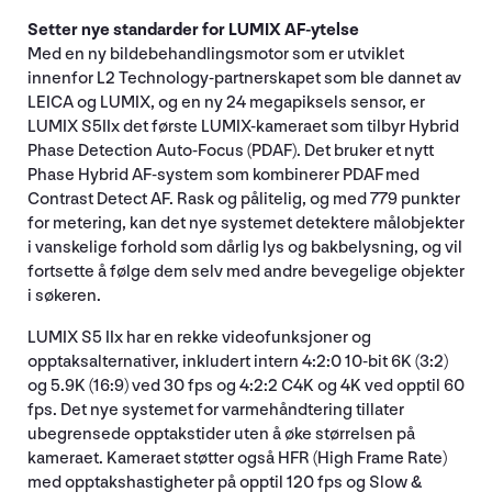
Setter nye standarder for LUMIX AF-ytelse
Med en ny bildebehandlingsmotor som er utviklet
innenfor L2 Technology-partnerskapet som ble dannet av
LEICA og LUMIX, og en ny 24 megapiksels sensor, er
LUMIX S5IIx det første LUMIX-kameraet som tilbyr Hybrid
Phase Detection Auto-Focus (PDAF). Det bruker et nytt
Phase Hybrid AF-system som kombinerer PDAF med
Contrast Detect AF. Rask og pålitelig, og med 779 punkter
for metering, kan det nye systemet detektere målobjekter
i vanskelige forhold som dårlig lys og bakbelysning, og vil
fortsette å følge dem selv med andre bevegelige objekter
i søkeren.
LUMIX S5 IIx har en rekke videofunksjoner og
opptaksalternativer, inkludert intern 4:2:0 10-bit 6K (3:2)
og 5.9K (16:9) ved 30 fps og 4:2:2 C4K og 4K ved opptil 60
fps. Det nye systemet for varmehåndtering tillater
ubegrensede opptakstider uten å øke størrelsen på
kameraet. Kameraet støtter også HFR (High Frame Rate)
med opptakshastigheter på opptil 120 fps og Slow &