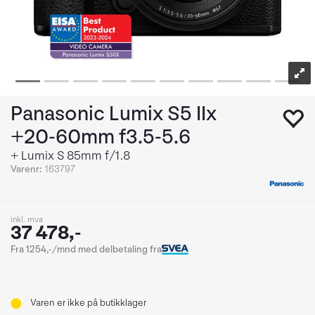
Panasonic Lumix S5 IIx
+20-60mm f3.5-5.6
+ Lumix S 85mm f/1.8
Varenr:
163797
inkl. mva
37 478,-
Fra 1254,-/mnd med delbetaling fra
Varen er ikke på butikklager