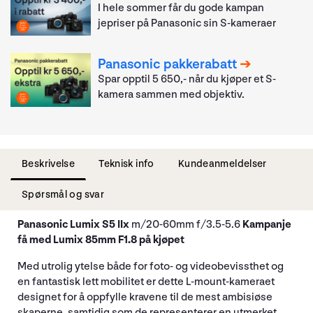
I hele sommer får du gode kampan
jepriser på Panasonic sin S-kameraer
Panasonic pakkerabatt
Spar opptil 5 650,- når du kjøper et S-
kamera sammen med objektiv.
Beskrivelse
Teknisk info
Kundeanmeldelser
Spørsmål og svar
Panasonic Lumix S5 IIx
m/20-60mm f/3.5-5.6
Kampanje
få med Lumix 85mm F1.8 på kjøpet
Med utrolig ytelse både for foto- og videobevissthet og
en fantastisk lett mobilitet er dette L-mount-kameraet
designet for å oppfylle kravene til de mest ambisiøse
skaperne, samtidig som de representerer en utmerket