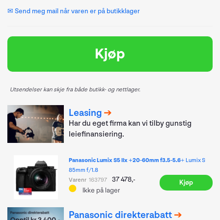
✉ Send meg mail når varen er på butikklager
Kjøp
Utsendelser kan skje fra både butikk- og nettlager.
Leasing
Har du eget firma kan vi tilby gunstig
leiefinansiering.
Panasonic Lumix S5 IIx +20-60mm f3.5-5.6
+ Lumix S
85mm f/1.8
37 478,-
Varenr
163797
Kjøp
Ikke på lager
Panasonic direkterabatt