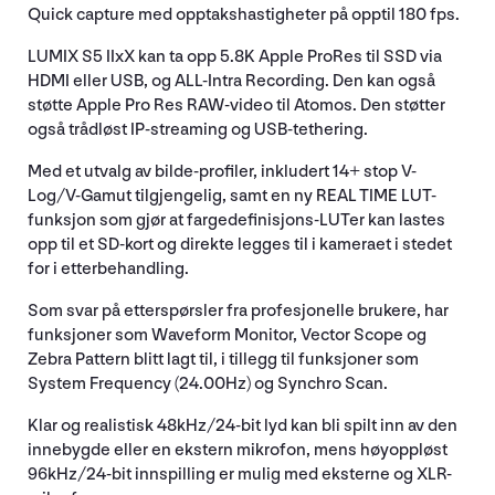
Quick capture med opptakshastigheter på opptil 180 fps.
LUMIX S5 IIxX kan ta opp 5.8K Apple ProRes til SSD via
HDMI eller USB, og ALL-Intra Recording. Den kan også
støtte Apple Pro Res RAW-video til Atomos. Den støtter
også trådløst IP-streaming og USB-tethering.
Med et utvalg av bilde-profiler, inkludert 14+ stop V-
Log/V-Gamut tilgjengelig, samt en ny REAL TIME LUT-
funksjon som gjør at fargedefinisjons-LUTer kan lastes
opp til et SD-kort og direkte legges til i kameraet i stedet
for i etterbehandling.
Som svar på etterspørsler fra profesjonelle brukere, har
funksjoner som Waveform Monitor, Vector Scope og
Zebra Pattern blitt lagt til, i tillegg til funksjoner som
System Frequency (24.00Hz) og Synchro Scan.
Klar og realistisk 48kHz/24-bit lyd kan bli spilt inn av den
innebygde eller en ekstern mikrofon, mens høyoppløst
96kHz/24-bit innspilling er mulig med eksterne og XLR-