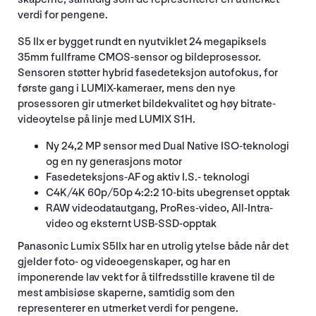
verdi for pengene.
S5 IIx er bygget rundt en nyutviklet 24 megapiksels
35mm fullframe CMOS-sensor og bildeprosessor.
Sensoren støtter hybrid fasedeteksjon autofokus, for
første gang i LUMIX-kameraer, mens den nye
prosessoren gir utmerket bildekvalitet og høy bitrate-
videoytelse på linje med LUMIX S1H.
Ny 24,2 MP sensor med Dual Native ISO-teknologi
og en ny generasjons motor
Fasedeteksjons-AF og aktiv I.S.- teknologi
C4K/4K 60p/50p 4:2:2 10-bits ubegrenset opptak
RAW videodatautgang, ProRes-video, All-Intra-
video og eksternt USB-SSD-opptak
Panasonic Lumix S5IIx har en utrolig ytelse både når det
gjelder foto- og videoegenskaper, og har en
imponerende lav vekt for å tilfredsstille kravene til de
mest ambisiøse skaperne, samtidig som den
representerer en utmerket verdi for pengene.