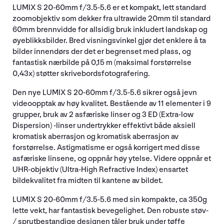
LUMIX S 20-60mm f/3.5-5.6 er et kompakt, lett standard
zoomobjektiv som dekker fra ultrawide 20mm til standard
60mm brennvidde for allsidig bruk inkludert landskap og
øyeblikksbilder. Bred visningsvinkel gjør det enklere å ta
bilder innendørs der det er begrenset med plass, og
fantastisk nærbilde på 0,15 m (maksimal forstørrelse
0,43x) støtter skrivebordsfotografering.
Den nye LUMIX S 20-60mm f/3.5-5.6 sikrer også jevn
videoopptak av høy kvalitet. Bestående av 11 elementer i 9
grupper, bruk av 2 asfæriske linser og 3 ED (Extra-low
Dispersion) -linser undertrykker effektivt både aksiell
kromatisk aberrasjon og kromatisk aberrasjon av
forstørrelse. Astigmatisme er også korrigert med disse
asfæriske linsene, og oppnår høy ytelse. Videre oppnår et
UHR-objektiv (Ultra-High Refractive Index) ensartet
bildekvalitet fra midten til kantene av bildet.
LUMIX S 20-60mm f/3.5-5.6 med sin kompakte, ca 350g
lette vekt, har fantastisk bevegelighet. Den robuste støv-
/ sprutbestandige designen tåler bruk under tøffe