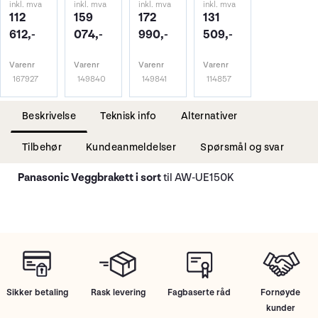
inkl. mva
inkl. mva
inkl. mva
inkl. mva
112
159
172
131
612,-
074,-
990,-
509,-
Varenr
Varenr
Varenr
Varenr
167927
149840
149841
114857
Beskrivelse
Teknisk info
Alternativer
Tilbehør
Kundeanmeldelser
Spørsmål og svar
Panasonic Veggbrakett i sort
til AW-UE150K
Sikker betaling
Rask levering
Fagbaserte råd
Fornøyde
kunder