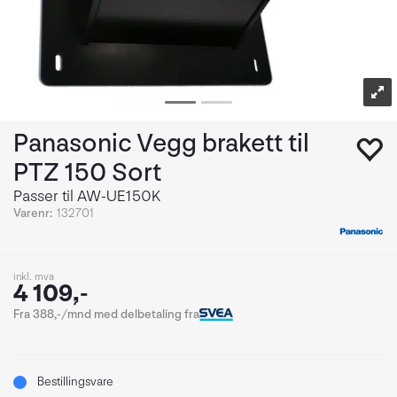
Panasonic Vegg brakett til
PTZ 150 Sort
Passer til AW-UE150K
Varenr:
132701
inkl. mva
4 109,-
Fra 388,-/mnd med delbetaling fra
Bestillingsvare