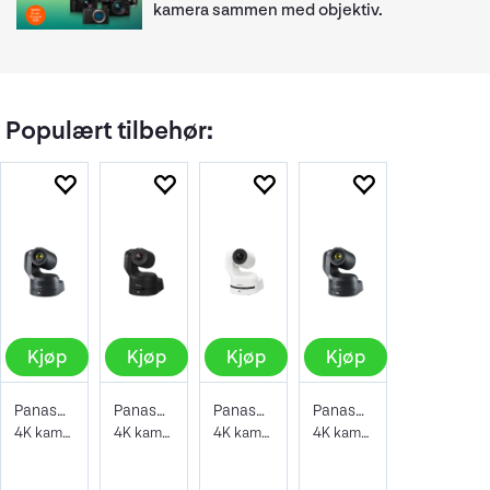
kamera sammen med objektiv.
Populært tilbehør:
Kjøp
Kjøp
Kjøp
Kjøp
Panasonic AW-UE150AKEJ PTZ Black
Panasonic AW-UE160K PTZ Sort
Panasonic AW-UE160W PTZ Hvit
Panasonic AW-UE150K PTZ Sort
4K kamera med HDMI og SDI
4K kamera med HDMI og SDI
4K kamera med HDMI og SDI
4K kamera med HDMI og SDI