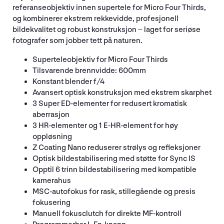
referanseobjektiv innen supertele for Micro Four Thirds,
og kombinerer ekstrem rekkevidde, profesjonell
bildekvalitet og robust konstruksjon – laget for seriøse
fotografer som jobber tett på naturen.
Superteleobjektiv for Micro Four Thirds
Tilsvarende brennvidde: 600mm
Konstant blender f/4
Avansert optisk konstruksjon med ekstrem skarphet
3 Super ED-elementer for redusert kromatisk
aberrasjon
3 HR-elementer og 1 E-HR-element for høy
oppløsning
Z Coating Nano reduserer strølys og refleksjoner
Optisk bildestabilisering med støtte for Sync IS
Opptil 6 trinn bildestabilisering med kompatible
kamerahus
MSC-autofokus for rask, stillegående og presis
fokusering
Manuell fokusclutch for direkte MF-kontroll