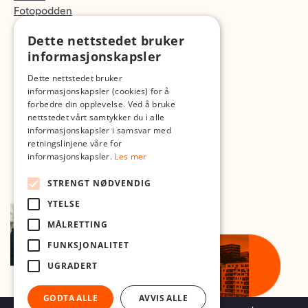
Fotopodden
Dette nettstedet bruker
Med forbehold om skrive- og lagerfeil
informasjonskapsler
Dette nettstedet bruker
informasjonskapsler (cookies) for å
forbedre din opplevelse. Ved å bruke
nettstedet vårt samtykker du i alle
informasjonskapsler i samsvar med
retningslinjene våre for
informasjonskapsler.
Les mer
STRENGT NØDVENDIG
YTELSE
MÅLRETTING
FUNKSJONALITET
UGRADERT
GODTA ALLE
AVVIS ALLE