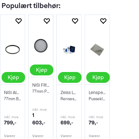
Populært tilbehør:
Kjøp
Kjøp
Kjøp
Kjøp
NiSi Filter Circ Polarizer True Color 77
77mm Pro Nano Pola Filter
NiSi AIR Protector Filter 77mm
Zeiss Lens Cleaning Kit
Lenspen Photo Microklear Cloth
77mm Beskyttelsesfilter
Rensesett for objektiv og kamera
Pusseklut i microfiber
inkl. mva
1
inkl. mva
inkl. mva
inkl. mva
799,-
603,-
699,-
79,-
Varenr
Varenr
Varenr
Varenr