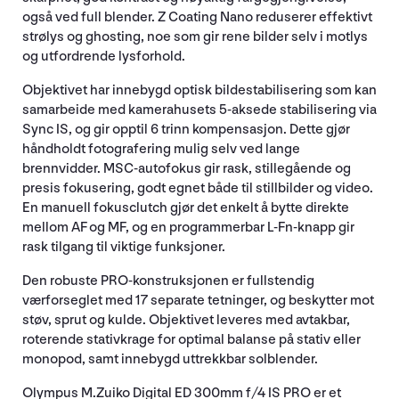
også ved full blender. Z Coating Nano reduserer effektivt
strølys og ghosting, noe som gir rene bilder selv i motlys
og utfordrende lysforhold.
Objektivet har innebygd optisk bildestabilisering som kan
samarbeide med kamerahusets 5-aksede stabilisering via
Sync IS, og gir opptil 6 trinn kompensasjon. Dette gjør
håndholdt fotografering mulig selv ved lange
brennvidder. MSC-autofokus gir rask, stillegående og
presis fokusering, godt egnet både til stillbilder og video.
En manuell fokusclutch gjør det enkelt å bytte direkte
mellom AF og MF, og en programmerbar L-Fn-knapp gir
rask tilgang til viktige funksjoner.
Den robuste PRO-konstruksjonen er fullstendig
værforseglet med 17 separate tetninger, og beskytter mot
støv, sprut og kulde. Objektivet leveres med avtakbar,
roterende stativkrage for optimal balanse på stativ eller
monopod, samt innebygd uttrekkbar solblender.
Olympus M.Zuiko Digital ED 300mm f/4 IS PRO er et