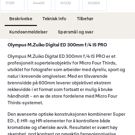
171291
144456
101322
100893
Beskrivelse
Teknisk info
Tilbehør
Kundeanmeldelser
Spørsmål og svar
Olympus M.Zuiko Digital ED 300mm f/4 IS PRO
Olympus M.Zuiko Digital ED 300mm f/4 IS PRO er et
profesjonelt superteleobjektiv for Micro Four Thirds,
utviklet for fotografer som arbeider med dyreliv, sport og
natur i krevende omgivelser. Med en tilsvarende
brennvidde på 600mm leverer objektivet ekstrem
rekkevidde i et format som fortsatt er mulig å bruke
håndholdt – en av de store fordelene med Micro Four
Thirds-systemet.
Den avanserte optiske konstruksjonen kombinerer Super
ED-, E-HR- og HR-elementer for å kontrollere både
kromatiske og sfæriske avvik. Resultatet er svært høy
skarphet, god kontrast og nøyaktig fargegjengivelse,