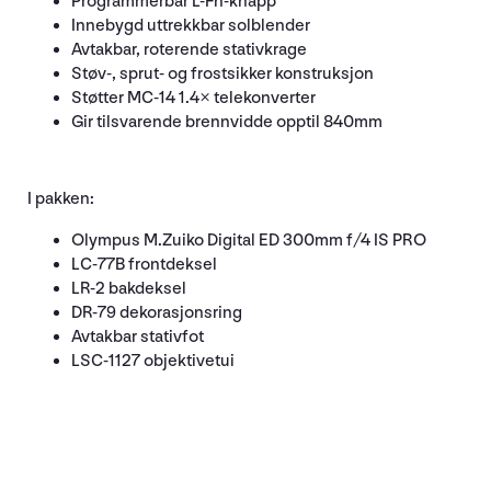
Programmerbar L-Fn-knapp
Innebygd uttrekkbar solblender
Avtakbar, roterende stativkrage
Støv-, sprut- og frostsikker konstruksjon
Støtter MC-14 1.4× telekonverter
Gir tilsvarende brennvidde opptil 840mm
I pakken:
Olympus M.Zuiko Digital ED 300mm f/4 IS PRO
LC-77B frontdeksel
LR-2 bakdeksel
DR-79 dekorasjonsring
Avtakbar stativfot
LSC-1127 objektivetui