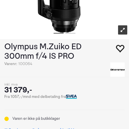
Olympus M.Zuiko ED
300mm f/4 IS PRO
Varenr:
100064
inkl. mva
31 379,-
Fra 1057,-/mnd med delbetaling fra
Varen er ikke på butikklager