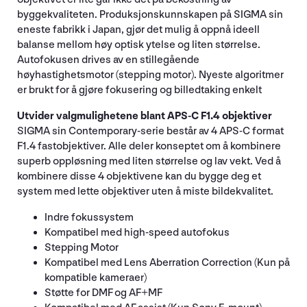
byggekvaliteten. Produksjonskunnskapen på SIGMA sin
eneste fabrikk i Japan, gjør det mulig å oppnå ideell
balanse mellom høy optisk ytelse og liten størrelse.
Autofokusen drives av en stillegående
høyhastighetsmotor (stepping motor). Nyeste algoritmer
er brukt for å gjøre fokusering og billedtaking enkelt
Utvider valgmulighetene blant APS-C F1.4 objektiver
SIGMA sin Contemporary-serie består av 4 APS-C format
F1.4 fastobjektiver. Alle deler konseptet om å kombinere
superb oppløsning med liten størrelse og lav vekt. Ved å
kombinere disse 4 objektivene kan du bygge deg et
system med lette objektiver uten å miste bildekvalitet.
Indre fokussystem
Kompatibel med high-speed autofokus
Stepping Motor
Kompatibel med Lens Aberration Correction (Kun på
kompatible kameraer)
Støtte for DMF og AF+MF