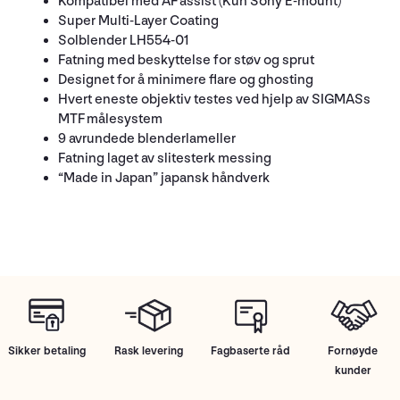
Kompatibel med AF assist (Kun Sony E-mount)
Super Multi-Layer Coating
Solblender LH554-01
Fatning med beskyttelse for støv og sprut
Designet for å minimere flare og ghosting
Hvert eneste objektiv testes ved hjelp av SIGMASs
MTF målesystem
9 avrundede blenderlameller
Fatning laget av slitesterk messing
“Made in Japan” japansk håndverk
Sikker betaling
Rask levering
Fagbaserte råd
Fornøyde
kunder