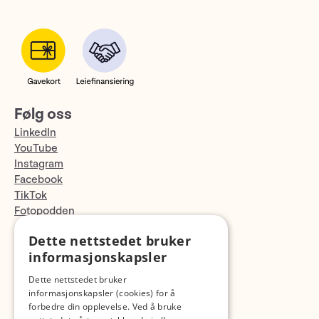
Følg oss
LinkedIn
YouTube
Instagram
Facebook
TikTok
Fotopodden
Dette nettstedet bruker
Med forbehold om skrive- og lagerfeil
informasjonskapsler
Dette nettstedet bruker
informasjonskapsler (cookies) for å
forbedre din opplevelse. Ved å bruke