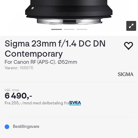
Sigma 23mm f/1.4 DC DN
Contemporary
For Canon RF (APS-C). Ø52mm
Varenr:
166676
inkl. mva
6 490,-
Fra 255,-/mnd med delbetaling fra
Bestillingsvare