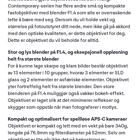
Contemporary-serien har flere andre små og kompakte
fastobjektiver med blender F1.4 som alle er overraskende
lette å bære med seg. Dersom du vil holde vekt og
størrelse på fotoutstyret ditt nede, men ikke gå på akkord
med den optiske kvaliteten, er dette objektivet for deg.
Dette er objektivet du vil beholde for alltid.
Stor og lys blender på F1.4, og eksepsjonell oppløsning
helt fra største blender
For å kunne lage skarpe og klare bilder består objektivet
av 13 elementer i 10 grupper, hvorav 3 elmenter er SLD
glass og 2 elementer er asfæriske elementer. Objektivet
yter fortreffelig helt fra største blender. Den store
blenderen på F1.4 muliggjør også vakker bokeh-effekt.
Objektivet er laget slik at det minimerer reflekser og
skygger som oppstår når man fotograferer i motlys.
Kompakt og optimalisert for speilløse APS-C kameraer
Objektivet er kompakt og lett med en vekt på bare 340g,
lengde på 76.9mm og filterdiameter på 52mm. Selv om
objektivet er lite går ikke det på bekostning av