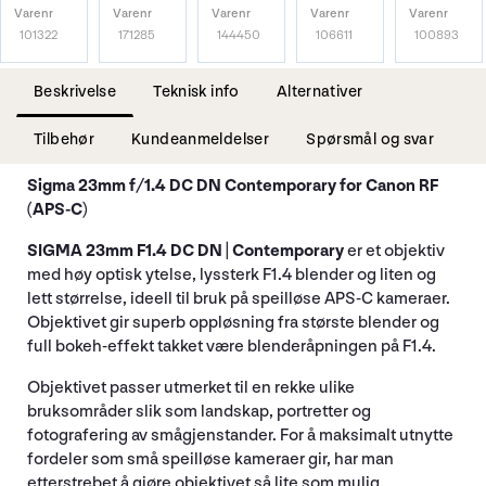
Varenr
Varenr
Varenr
Varenr
Varenr
101322
171285
144450
106611
100893
Beskrivelse
Teknisk info
Alternativer
Tilbehør
Kundeanmeldelser
Spørsmål og svar
Sigma 23mm f/1.4 DC DN Contemporary for Canon RF
(APS-C)
SIGMA 23mm F1.4 DC DN | Contemporary
er et objektiv
med høy optisk ytelse, lyssterk F1.4 blender og liten og
lett størrelse, ideell til bruk på speilløse APS-C kameraer.
Objektivet gir superb oppløsning fra største blender og
full bokeh-effekt takket være blenderåpningen på F1.4.
Objektivet passer utmerket til en rekke ulike
bruksområder slik som landskap, portretter og
fotografering av smågjenstander. For å maksimalt utnytte
fordeler som små speilløse kameraer gir, har man
etterstrebet å gjøre objektivet så lite som mulig.