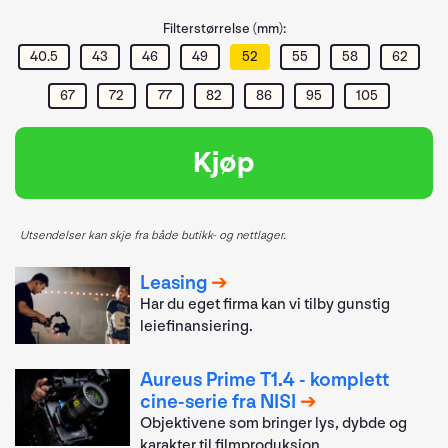
Filterstørrelse (mm):
40.5
43
46
49
52
55
58
62
67
72
77
82
86
95
105
Kjøp
Utsendelser kan skje fra både butikk- og nettlager.
Leasing
Har du eget firma kan vi tilby gunstig
leiefinansiering.
Aureus Prime T1.4 - komplett
cine-serie fra NISI
Objektivene som bringer lys, dybde og
karakter til filmproduksjon.