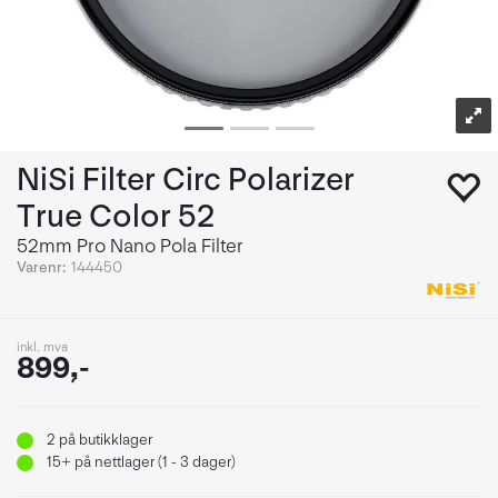
NiSi Filter Circ Polarizer
True Color 52
52mm Pro Nano Pola Filter
Varenr:
144450
inkl. mva
899,-
2
på butikklager
15+
på nettlager (1 - 3 dager)