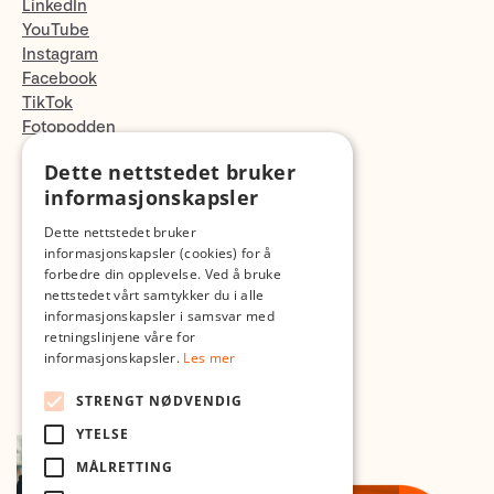
LinkedIn
YouTube
Instagram
Facebook
TikTok
Fotopodden
Dette nettstedet bruker
Med forbehold om skrive- og lagerfeil
informasjonskapsler
Dette nettstedet bruker
informasjonskapsler (cookies) for å
forbedre din opplevelse. Ved å bruke
nettstedet vårt samtykker du i alle
informasjonskapsler i samsvar med
retningslinjene våre for
informasjonskapsler.
Les mer
STRENGT NØDVENDIG
YTELSE
MÅLRETTING