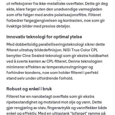
ut refleksjoner fra ikke-metalliske overflater. Dette gir deg
ekte, klare farger uten den unødvendige varmegløden
som ofte følger med andre polarisasjonsfiltre. Filteret
forbedrer fargegjengivelsen og kontrasten, noe som gir
livaktige bilder med presise detaljer.
Innovativ teknologi for optimal ytelse
Med dobbeltsidig parallelliseringsteknologi sikrer dette
filteret ultrahøy bildedefinisjon. NiSi True Color CPL
benytter Cine Sealed-teknologi som gir ekstra holdbarhet
ved å sverte kanten av CPL-filteret. Denne teknologien
minimerer effekten av temperatursvingninger og
forhindrer kondens, noe som holder filteret i perfekt
stand selv under utfordrende forhold.
Robust og enkel i bruk
Filteret har en nanobelagt overflate som gir ekstra
ripebestandighet og motstand mot olje og vann. Dette
gjør rengjøring av støv, fingeravtrykk og vannflekker både
enkel og effektiv. Med en ultraslank "tofarget" ramme på