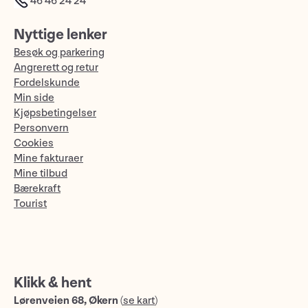
46 46 24 24
Nyttige lenker
Besøk og parkering
Angrerett og retur
Fordelskunde
Min side
Kjøpsbetingelser
Personvern
Cookies
Mine fakturaer
Mine tilbud
Bærekraft
Tourist
Klikk & hent
Lørenveien 68, Økern
(
se kart
)