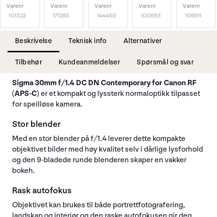
Varenr
Varenr
Varenr
Varenr
Varenr
101322
171285
144450
100893
106611
Beskrivelse
Teknisk info
Alternativer
Tilbehør
Kundeanmeldelser
Spørsmål og svar
Sigma 30mm f/1.4 DC DN Contemporary for Canon RF
(APS-C)
er et kompakt og lyssterk normaloptikk tilpasset
for speilløse kamera.
Stor blender
Med en stor blender på f/1.4 leverer dette kompakte
objektivet bilder med høy kvalitet selv i dårlige lysforhold
og den 9-bladede runde blenderen skaper en vakker
bokeh.
Rask autofokus
Objektivet kan brukes til både portrettfotografering,
landskap og interiør og den raske autofokusen gir deg