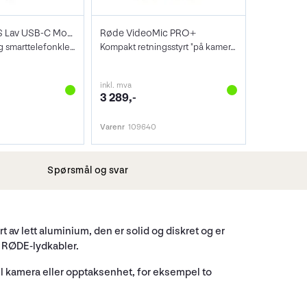
Sennheiser XS Lav USB-C Mobile Kit
Røde VideoMic PRO+
Mygg, tripod og smarttelefonklemme.
Kompakt retningsstyrt "på kamera" mik
inkl. mva
3 289,-
Varenr
109640
Spørsmål og svar
 av lett aluminium, den er solid og diskret og er
e RØDE-lydkabler.
stil kamera eller opptaksenhet, for eksempel to