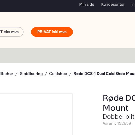
Min side
Kundesenter
In
FT
PRIVAT
tilbehør
Stabilisering
Coldshoe
Røde DCS-1 Dual Cold Shoe Mou
Røde DC
Mount
Dobbel bli
Varenr:
132859