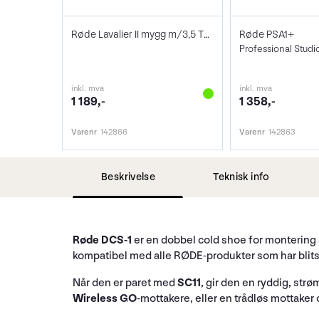
Røde Lavalier II mygg m/3,5 TRS kontakt
Røde PSA1+
inkl. mva
inkl. mva
1 189,-
1 358,-
Varenr
142866
Varenr
142863
Beskrivelse
Teknisk info
Røde DCS-1
er en dobbel cold shoe for montering a
kompatibel med alle RØDE-produkter som har blits
Når den er paret med
SC11
, gir den en ryddig, str
Wireless GO
-mottakere, eller en trådløs mottaker