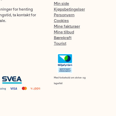
Min side
sninger for henting
Kjøpsbetingelser
gstid, ta kontakt for
Personvern
ale.
Cookies
Mine fakturaer
Mine tilbud
Bærekraft
Tourist
Med forbehold om skrive- og
lagerfeil