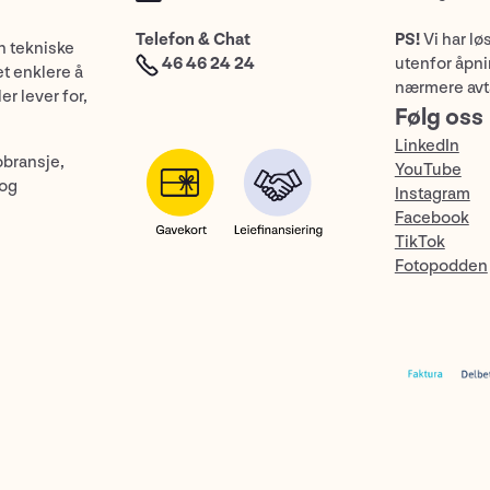
Telefon & Chat
PS!
Vi har lø
n tekniske
46 46 24 24
utenfor åpnin
et enklere å
nærmere avt
er lever for,
Følg oss
LinkedIn
obransje,
YouTube
 og
Instagram
Facebook
TikTok
Fotopodden