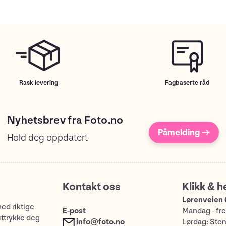
Rask levering
Fagbaserte råd
Nyhetsbrev fra Foto.no
Påmelding →
Hold deg oppdatert
Kontakt oss
Klikk & h
Lørenveien 
med riktige
E-post
Mandag - fre
uttrykke deg
info@foto.no
Lørdag: Ste