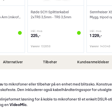
Røde SC11 Splitterkabel
Professional Studio Arm (mikrofonstativ)
2xTRS 3,5mm - TRS 3,5mm
inkl. mva
inkl. mva
225,-
1 229,-
Varenr
132858
Varenr
140048
Alternativer
Tilbehør
Kundeanmeldelser
v to mikrofoner eller tilbehør på en enhet med blitssko. Konstruert
skofeste. Den inkluderer også kabelhåndteringsspor for utvalgt
ømlinjeformet løsning for å koble to mikrofoner til et enkelt DSLR-
 og en
VideoMic
.