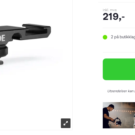
inkl. mva
219,-
2
på butikkla
Utsendelser kan s