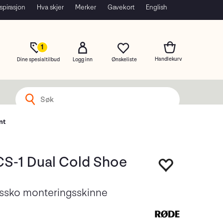
spirasjon
Hva skjer
Merker
Gavekort
English
1
Dine spesialtilbud
Logg inn
nt
S-1 Dual Cold Shoe
tssko monteringsskinne