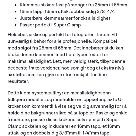
Klemmes sikkert fast på stenger fra 25mm til 65mm
16mm tapp, 16mm uttak, dobbelsidig 3/8''-1/4''
Justerbare klemmearmer for økt allsidighet
Passer perfekt i Super Clamp
Fleksibel, sikker og perfekt for fotografer i farten. Ett
uunværlig tilbehør for alle profesjonelle. Kompatibel
med spigot fra 25mm til 65mm. Det innebærer at du kan
bruke denne klemmen med flere typer fester for
maksimal allsidighet. Lett, men veldig sterk, tilbyr denne
det beste fra to verdener, noe som gir deg et ekstra nivå
av støtte som kan gjøre en stor forskjell for dine
resultater.
Dette klem-systemet tilbyr en mer allsidighet enn
tidligere modeller, og inneholder en oppsetting av to U-
kroker som kommer til å vise seg veldig anvennelig for r å
holde dine bakgrunner sikre på autopoler. Raske og enkle
å montere, passer disse krokene selv sømløst i Super
Clamp sokkelen og inkluderer en 16mm tapp, et 16mm
uttak, og en dobbelsidig 3/8''mm til 1/4''mm tapp.