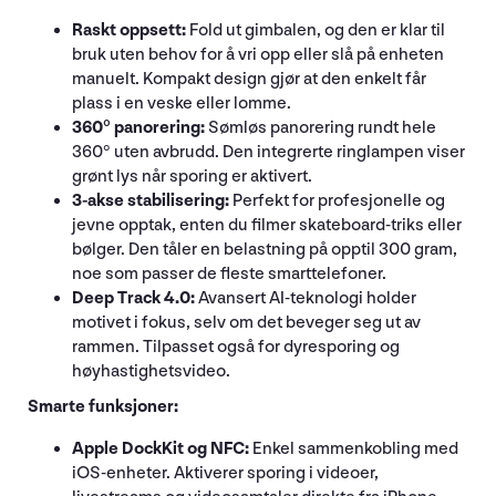
Raskt oppsett:
Fold ut gimbalen, og den er klar til
bruk uten behov for å vri opp eller slå på enheten
manuelt. Kompakt design gjør at den enkelt får
plass i en veske eller lomme.
360° panorering:
Sømløs panorering rundt hele
360° uten avbrudd. Den integrerte ringlampen viser
grønt lys når sporing er aktivert.
3-akse stabilisering:
Perfekt for profesjonelle og
jevne opptak, enten du filmer skateboard-triks eller
bølger. Den tåler en belastning på opptil 300 gram,
noe som passer de fleste smarttelefoner.
Deep Track 4.0:
Avansert AI-teknologi holder
motivet i fokus, selv om det beveger seg ut av
rammen. Tilpasset også for dyresporing og
høyhastighetsvideo.
Smarte funksjoner:
Apple DockKit og NFC:
Enkel sammenkobling med
iOS-enheter. Aktiverer sporing i videoer,