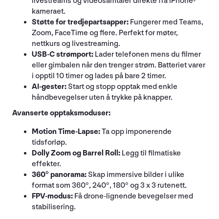
livestreams og videosamtaler direkte fra iPhone-
kameraet.
Støtte for tredjepartsapper:
Fungerer med Teams,
Zoom, FaceTime og flere. Perfekt for møter,
nettkurs og livestreaming.
USB-C strømport:
Lader telefonen mens du filmer
eller gimbalen når den trenger strøm. Batteriet varer
i opptil 10 timer og lades på bare 2 timer.
AI-gester:
Start og stopp opptak med enkle
håndbevegelser uten å trykke på knapper.
Avanserte opptaksmoduser:
Motion Time-Lapse:
Ta opp imponerende
tidsforløp.
Dolly Zoom og Barrel Roll:
Legg til filmatiske
effekter.
360° panorama:
Skap immersive bilder i ulike
format som 360°, 240°, 180° og 3 x 3 rutenett.
FPV-modus:
Få drone-lignende bevegelser med
stabilisering.