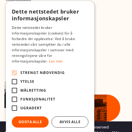
Dette nettstedet bruker
Med forbehold om skrive- og lagerfeil
informasjonskapsler
Dette nettstedet bruker
informasjonskapsler (cookies) for å
forbedre din opplevelse. Ved å bruke
nettstedet vårt samtykker du i alle
informasjonskapsler i samsvar med
retningslinjene våre for
informasjonskapsler.
Les mer
STRENGT NØDVENDIG
YTELSE
MÅLRETTING
FUNKSJONALITET
UGRADERT
GODTA ALLE
AVVIS ALLE
Copyright © 2026 Foto.no - All rights reserved