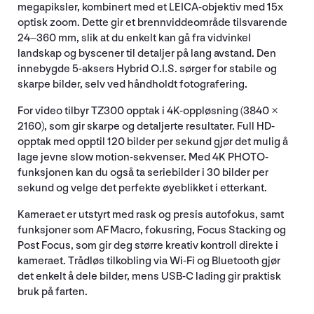
megapiksler, kombinert med et LEICA-objektiv med 15x
optisk zoom. Dette gir et brennviddeområde tilsvarende
24–360 mm, slik at du enkelt kan gå fra vidvinkel
landskap og byscener til detaljer på lang avstand. Den
innebygde 5-aksers Hybrid O.I.S. sørger for stabile og
skarpe bilder, selv ved håndholdt fotografering.
For video tilbyr TZ300 opptak i 4K-oppløsning (3840 ×
2160), som gir skarpe og detaljerte resultater. Full HD-
opptak med opptil 120 bilder per sekund gjør det mulig å
lage jevne slow motion-sekvenser. Med 4K PHOTO-
funksjonen kan du også ta seriebilder i 30 bilder per
sekund og velge det perfekte øyeblikket i etterkant.
Kameraet er utstyrt med rask og presis autofokus, samt
funksjoner som AF Macro, fokusring, Focus Stacking og
Post Focus, som gir deg større kreativ kontroll direkte i
kameraet. Trådløs tilkobling via Wi-Fi og Bluetooth gjør
det enkelt å dele bilder, mens USB-C lading gir praktisk
bruk på farten.