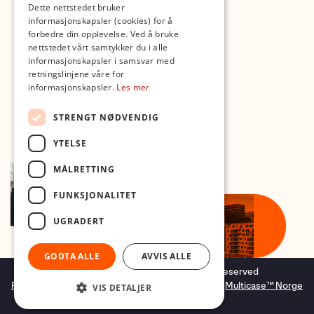
Dette nettstedet bruker
informasjonskapsler (cookies) for å
forbedre din opplevelse. Ved å bruke
nettstedet vårt samtykker du i alle
informasjonskapsler i samsvar med
retningslinjene våre for
informasjonskapsler.
Les mer
STRENGT NØDVENDIG
YTELSE
MÅLRETTING
FUNKSJONALITET
UGRADERT
GODTA ALLE
AVVIS ALLE
Copyright © 2026 Foto.no - All rights reserved
Forretningssystem
og
nettbutikkløsning
levert av
Multicase™ Norge
VIS DETALJER
AS