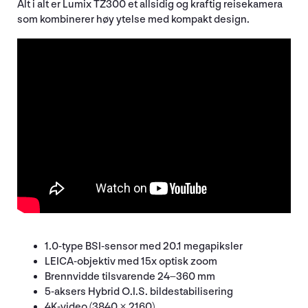
Alt i alt er Lumix TZ300 et allsidig og kraftig reisekamera
som kombinerer høy ytelse med kompakt design.
1.0-type BSI-sensor med 20.1 megapiksler
LEICA-objektiv med 15x optisk zoom
Brennvidde tilsvarende 24–360 mm
5-aksers Hybrid O.I.S. bildestabilisering
4K-video (3840 × 2160)