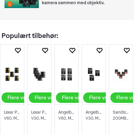
kamera sammen med objektiv.
Populært tilbehør:
Flere valg
Flere valg
Flere valg
Flere valg
Flere v
Lexar Pro 1800X SDXC UHS-II U3
Lexar Pro Silver 1066X SDXC UHS-I (V30)
Angelbird AV PRO SD MK2 V60
Angelbird AV PRO SD V30
Sandisk SDXC Extreme Pro V30
V60, Max Read 280 - Write 210 MB/s
V30, Max Read 205 - Write 150 MB/s
V60, Max Read 260 - Write 140 MB/s
V30, Max Read 100 - Write 90 MB/s
200MB/s UHS-I V30 U3