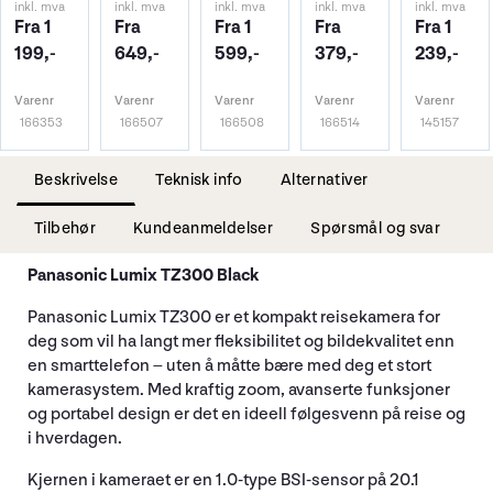
inkl. mva
inkl. mva
inkl. mva
inkl. mva
inkl. mva
Fra 1
Fra
Fra 1
Fra
Fra 1
199,-
649,-
599,-
379,-
239,-
Varenr
Varenr
Varenr
Varenr
Varenr
166353
166507
166508
166514
145157
Beskrivelse
Teknisk info
Alternativer
Tilbehør
Kundeanmeldelser
Spørsmål og svar
Panasonic Lumix TZ300 Black
Panasonic Lumix TZ300 er et kompakt reisekamera for
deg som vil ha langt mer fleksibilitet og bildekvalitet enn
en smarttelefon – uten å måtte bære med deg et stort
kamerasystem. Med kraftig zoom, avanserte funksjoner
og portabel design er det en ideell følgesvenn på reise og
i hverdagen.
Kjernen i kameraet er en 1.0-type BSI-sensor på 20.1