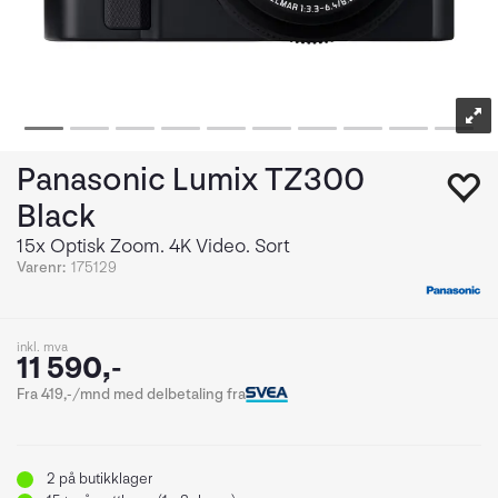
Panasonic Lumix TZ300
Black
15x Optisk Zoom. 4K Video. Sort
Varenr:
175129
inkl. mva
11 590,-
Fra 419,-/mnd med delbetaling fra
2
på butikklager