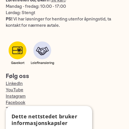
Lørenveien 68, Økern
(
se kart
)
Mandag - fredag: 10:00 - 17:00
Lørdag: Stengt
PS!
Vi har løsninger for henting utenfor åpningstid, ta
kontakt for nærmere avtale.
Følg oss
LinkedIn
YouTube
Instagram
Facebook
TikTok
Fotopodden
Dette nettstedet bruker
informasjonskapsler
Med forbehold om skrive- og lagerfeil