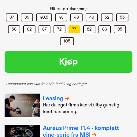
Filterstørrelse (mm):
37
39
40.5
43
46
49
52
55
58
62
67
72
77
82
86
95
105
Kjøp
Utsendelser kan skje fra både butikk- og nettlager.
Leasing
Har du eget firma kan vi tilby gunstig
leiefinansiering.
Aureus Prime T1.4 - komplett
cine-serie fra NISI