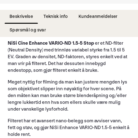
Beskrivelse
Teknisk info
Kundeanmeldelser
Spørsmål og svar
NiSi Cine Enhance VARIO-ND 1.5-5 Stop
er et ND-filter
(Neutral Density) med trinnløs variabel styrke fra 1.5 til 5
EV. Graden av densitet, ND-faktoren, styres enkelt ved at
man vrir på filteret. Det har dessuten innebygd
endestopp, som gjør filteret enkelt å bruke.
Meget nyttig for filming da man kan justere mengden lys
som objektivet slipper inn nøyaktig for hver scene. På
den måten kan man bruke større blenderåpning og/eller
lengre lukkertid enn hva som ellers skulle være mulig
under vanskelige lysforhold.
Filteret har et avansert nano-belegg som avviser vann,
fett og støv, og gjør NiSi Enhance VARIO-ND 1.5-5 enkelt å
holde rent.