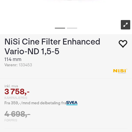
NiSi Cine Filter Enhanced
Vario-ND 1,5-5
114 mm
Varenr:
133453
inkl. mva
3 758,-
KAMPANJEPRIS
Fra 359,-/mnd med delbetaling fra
4 698,-
FØRPRIS