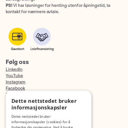
PS!
Vi har løsninger for henting utenfor åpningstid, ta
kontakt for nærmere avtale.
Følg oss
LinkedIn
YouTube
Instagram
Facebook
TikTok
Dette nettstedet bruker
Fotopodden
informasjonskapsler
Med forbehold om skrive- og lagerfeil
Dette nettstedet bruker
informasjonskapsler (cookies) for å
forbedre din opplevelse. Ved å bruke