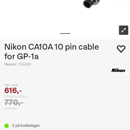
Nikon CA10A 10 pin cable
for GP-1a
Varenr:
104691
inkl. mva
616,-
KAMPANJEPRIS
770,-
FØRPRIS
2
på butikklager