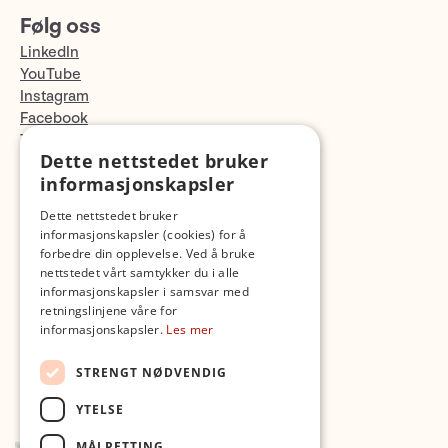
Følg oss
LinkedIn
YouTube
Instagram
Facebook
TikTok
Dette nettstedet bruker
Fotopodden
informasjonskapsler
Med forbehold om skrive- og lagerfeil
Dette nettstedet bruker
informasjonskapsler (cookies) for å
forbedre din opplevelse. Ved å bruke
nettstedet vårt samtykker du i alle
informasjonskapsler i samsvar med
retningslinjene våre for
informasjonskapsler.
Les mer
STRENGT NØDVENDIG
YTELSE
MÅLRETTING