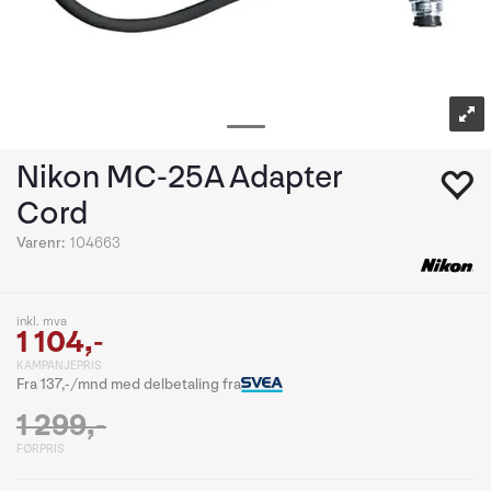
Nikon MC-25A Adapter
Cord
Varenr:
104663
inkl. mva
1 104,-
KAMPANJEPRIS
Fra 137,-/mnd med delbetaling fra
1 299,-
FØRPRIS