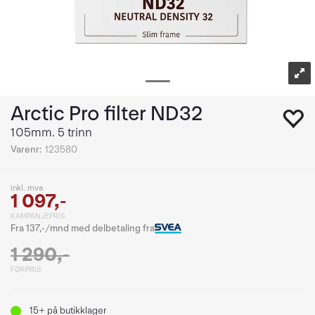
Arctic Pro filter ND32
105mm. 5 trinn
Varenr:
123580
inkl. mva
1 097,-
KAMPANJEPRIS
Fra 137,-/mnd med delbetaling fra
1 290,-
FØRPRIS
15+
på butikklager