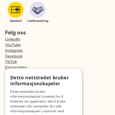
Følg oss
LinkedIn
YouTube
Instagram
Facebook
TikTok
Fotopodden
Dette nettstedet bruker
Med forbehold om skrive- og lagerfeil
informasjonskapsler
Dette nettstedet bruker
informasjonskapsler (cookies) for å
forbedre din opplevelse. Ved å bruke
nettstedet vårt samtykker du i alle
informasjonskapsler i samsvar med