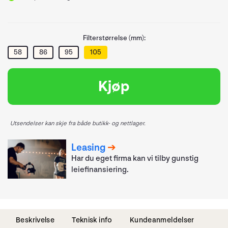
Filterstørrelse (mm):
58
86
95
105
Kjøp
Utsendelser kan skje fra både butikk- og nettlager.
Leasing
Har du eget firma kan vi tilby gunstig
leiefinansiering.
Beskrivelse
Teknisk info
Kundeanmeldelser