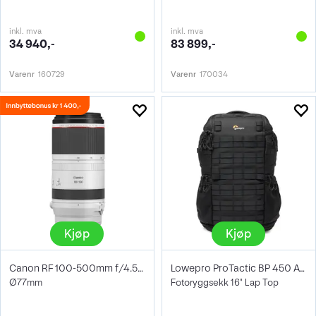
inkl. mva
inkl. mva
34 940,-
83 899,-
Varenr
160729
Varenr
170034
Kjøp
Kjøp
Canon RF 100-500mm f/4.5-7.1 L IS USM
Lowepro ProTactic BP 450 AW III 28L
Ø77mm
Fotoryggsekk 16" Lap Top