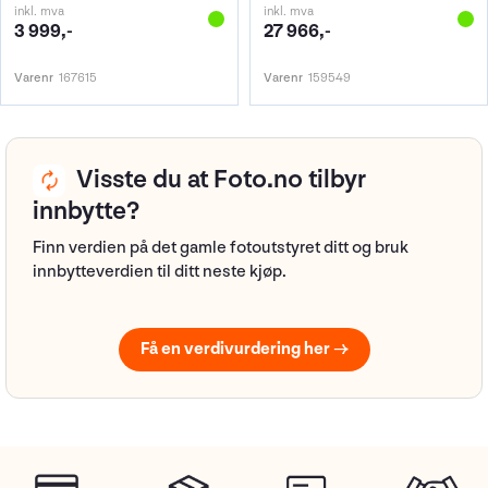
inkl. mva
inkl. mva
3 999,-
27 966,-
Varenr
167615
Varenr
159549
Visste du at Foto.no tilbyr
innbytte?
Finn verdien på det gamle fotoutstyret ditt og bruk
innbytteverdien til ditt neste kjøp.
Få en verdivurdering her →