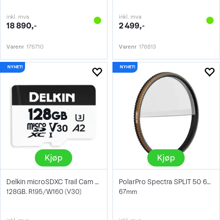
inkl. mva
inkl. mva
18 890,-
2 499,-
Varenr
176710
Varenr
176813
Kjøp
Kjøp
Delkin microSDXC Trail Cam Hyperspeed
PolarPro Spectra SPLIT 50 67mm
128GB. R195/W160 (V30)
67mm