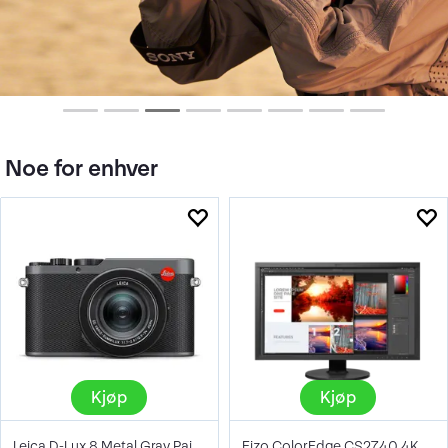
Noe for enhver
Kjøp
Kjøp
Leica D-Lux 8 Metal Gray Paint Finish
Eizo ColorEdge CS2740 4K