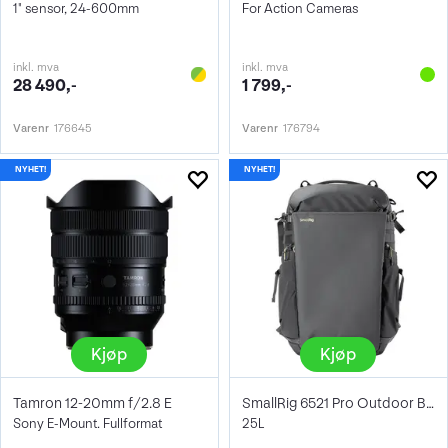
1" sensor, 24-600mm
For Action Cameras
inkl. mva
inkl. mva
28 490,-
1 799,-
Varenr
176645
Varenr
176794
Kjøp
Kjøp
Tamron 12-20mm f/2.8 E
SmallRig 6521 Pro Outdoor Backpack
Sony E-Mount. Fullformat
25L