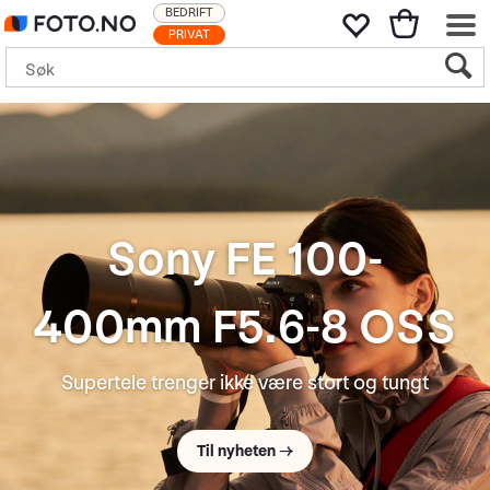
BEDRIFT
PRIVAT
Sony FE 100-
400mm F5.6-8 OSS
Supertele trenger ikke være stort og tungt
Til nyheten →