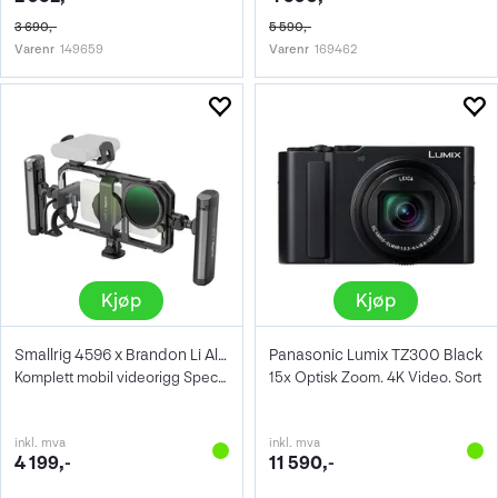
3 690,-
5 590,-
Varenr
149659
Varenr
169462
Kjøp
Kjøp
Smallrig 4596 x Brandon Li All-In-One
Panasonic Lumix TZ300 Black
Komplett mobil videorigg Special Edition
15x Optisk Zoom. 4K Video. Sort
inkl. mva
inkl. mva
4 199,-
11 590,-