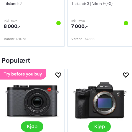
Tilstand: 2
Tilstand: 3 | Nikon F (FX)
inkl. mva
inkl. mva
8 000,-
7 000,-
Varenr
171073
Varenr
174866
Populært
Kjøp
Kjøp