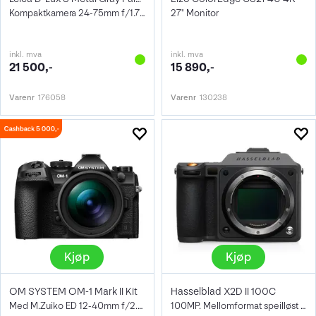
Kompaktkamera 24-75mm f/1.7-2.8, 4/3"
27" Monitor
inkl. mva
inkl. mva
21 500,-
15 890,-
Varenr
176058
Varenr
130238
Kjøp
Kjøp
OM SYSTEM OM-1 Mark II Kit
Hasselblad X2D II 100C
Med M.Zuiko ED 12-40mm f/2.8 Pro II
100MP. Mellomformat speilløst kamera