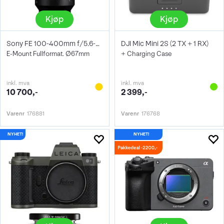
Kjøp
Kjøp
Sony FE 100-400mm f/5.6-8 OSS
DJI Mic Mini 2S (2 TX + 1 RX)
E-Mount Fullformat. Ø67mm
+ Charging Case
inkl. mva
inkl. mva
10 700,-
2 399,-
Varenr
176881
Varenr
176768