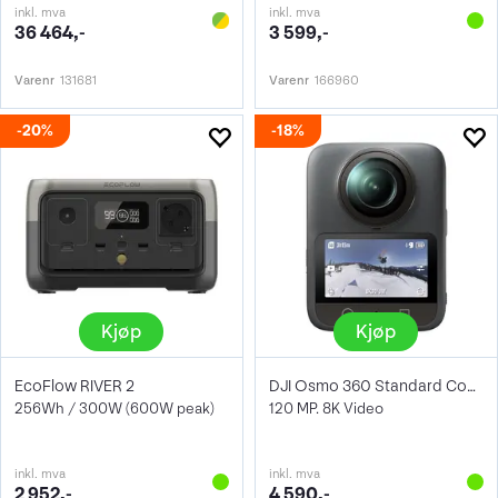
inkl. mva
inkl. mva
36 464,-
3 599,-
Varenr
131681
Varenr
166960
20%
18%
Kjøp
Kjøp
EcoFlow RIVER 2
DJI Osmo 360 Standard Combo
256Wh / 300W (600W peak)
120 MP. 8K Video
inkl. mva
inkl. mva
2 952,-
4 590,-