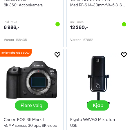
8K 360° Actionkamera
Med RF-S 14-30mm f/4-6.3 IS STM PZ
inkl. mva
inkl. mva
6 986,-
12 360,-
Varenr
168435
Varenr
167882
Flere valg
Kjøp
Canon EOS R5 Mark II
Elgato WAVE:3 Mikrofon
45MP sensor, 30 bps, 8K video
USB