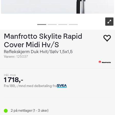
Manfrotto Skylite Rapid
Cover Midi Hv/S
Reflekskjerm Duk Hvit/Sølv 1,5x1,5
Varenr:
125037
inkl. mva
1 718,-
Fra 189,-/mnd med delbetaling fra
2
på nettlager (1 - 3 uker)