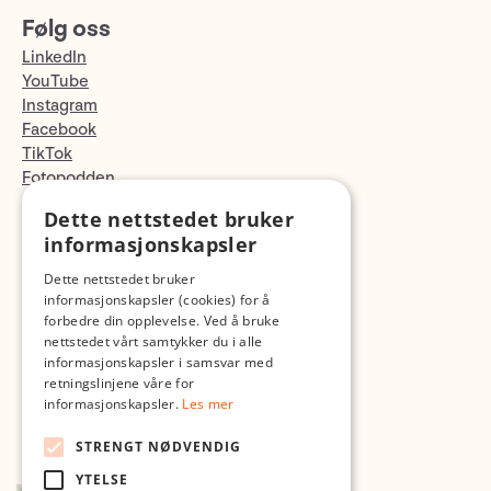
Følg oss
LinkedIn
YouTube
Instagram
Facebook
TikTok
Fotopodden
Dette nettstedet bruker
Med forbehold om skrive- og lagerfeil
informasjonskapsler
Dette nettstedet bruker
informasjonskapsler (cookies) for å
forbedre din opplevelse. Ved å bruke
nettstedet vårt samtykker du i alle
informasjonskapsler i samsvar med
retningslinjene våre for
informasjonskapsler.
Les mer
STRENGT NØDVENDIG
YTELSE