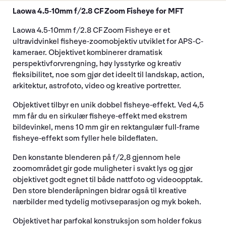
Laowa 4.5-10mm f/2.8 CF Zoom Fisheye for MFT
Laowa 4.5-10mm f/2.8 CF Zoom Fisheye er et
ultravidvinkel fisheye-zoomobjektiv utviklet for APS-C-
kameraer. Objektivet kombinerer dramatisk
perspektivforvrengning, høy lysstyrke og kreativ
fleksibilitet, noe som gjør det ideelt til landskap, action,
arkitektur, astrofoto, video og kreative portretter.
Objektivet tilbyr en unik dobbel fisheye-effekt. Ved 4,5
mm får du en sirkulær fisheye-effekt med ekstrem
bildevinkel, mens 10 mm gir en rektangulær full-frame
fisheye-effekt som fyller hele bildeflaten.
Den konstante blenderen på f/2,8 gjennom hele
zoomområdet gir gode muligheter i svakt lys og gjør
objektivet godt egnet til både nattfoto og videoopptak.
Den store blenderåpningen bidrar også til kreative
nærbilder med tydelig motivseparasjon og myk bokeh.
Objektivet har parfokal konstruksjon som holder fokus