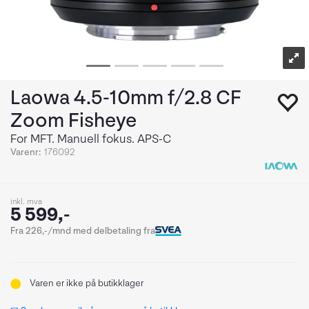
Laowa 4.5-10mm f/2.8 CF
Zoom Fisheye
For MFT. Manuell fokus. APS-C
Varenr:
176092
inkl. mva
5 599,-
Fra 226,-/mnd med delbetaling fra
Varen er ikke på butikklager