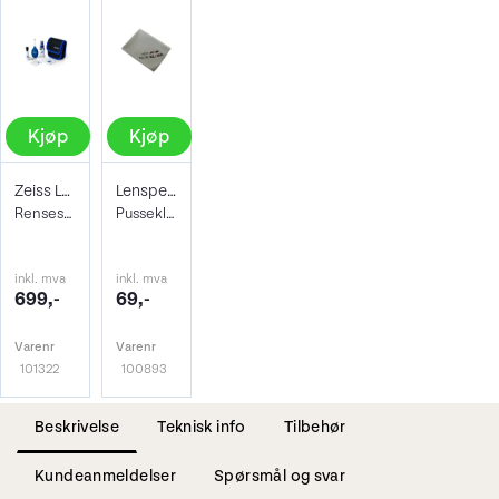
Kjøp
Kjøp
Zeiss Lens Cleaning Kit
Lenspen Photo Microklear Cloth
Rensesett for objektiv og kamera
Pusseklut i microfiber
inkl. mva
inkl. mva
699,-
69,-
Varenr
Varenr
101322
100893
Beskrivelse
Teknisk info
Tilbehør
Kundeanmeldelser
Spørsmål og svar