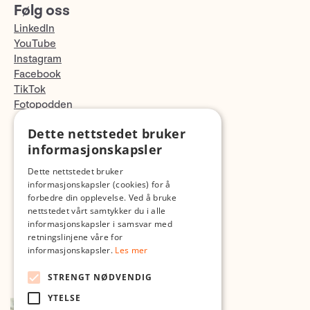
Følg oss
LinkedIn
YouTube
Instagram
Facebook
TikTok
Fotopodden
Dette nettstedet bruker
Med forbehold om skrive- og lagerfeil
informasjonskapsler
Dette nettstedet bruker
informasjonskapsler (cookies) for å
forbedre din opplevelse. Ved å bruke
nettstedet vårt samtykker du i alle
informasjonskapsler i samsvar med
retningslinjene våre for
informasjonskapsler.
Les mer
STRENGT NØDVENDIG
YTELSE