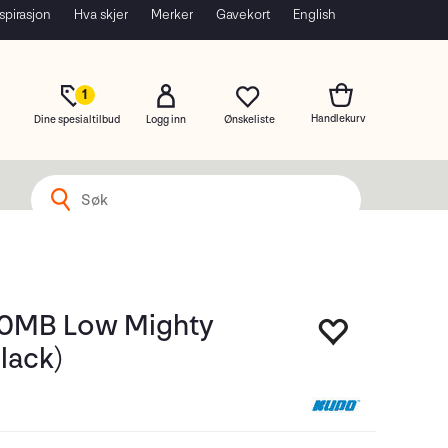
spirasjon
Hva skjer
Merker
Gavekort
English
1
Dine spesialtilbud
Logg inn
0MB Low Mighty
lack)