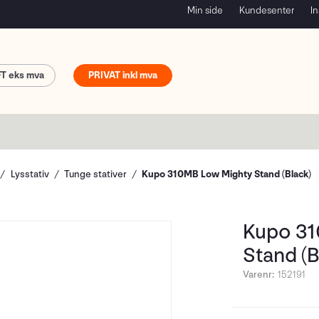
Min side
Kundesenter
In
FT
PRIVAT
Lysstativ
Tunge stativer
Kupo 310MB Low Mighty Stand (Black)
Kupo 31
Stand (B
Varenr:
152191