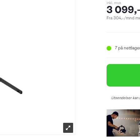
inkl. mva
3 099,
Fra 304,-/mnd me
7
på nettlager
Utsendelser kan s