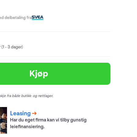
-
d delbetaling fra
 (1 - 3 dager)
Kjøp
kje fra både butikk- og nettlager.
Leasing
Har du eget firma kan vi tilby gunstig
leiefinansiering.