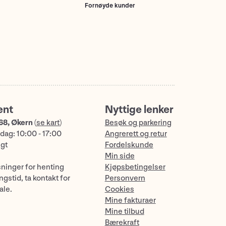
Fornøyde kunder
ent
Nyttige lenker
68, Økern
(
se kart
)
Besøk og parkering
dag: 10:00 - 17:00
Angrerett og retur
ngt
Fordelskunde
Min side
sninger for henting
Kjøpsbetingelser
gstid, ta kontakt for
Personvern
ale.
Cookies
Mine fakturaer
Mine tilbud
Bærekraft