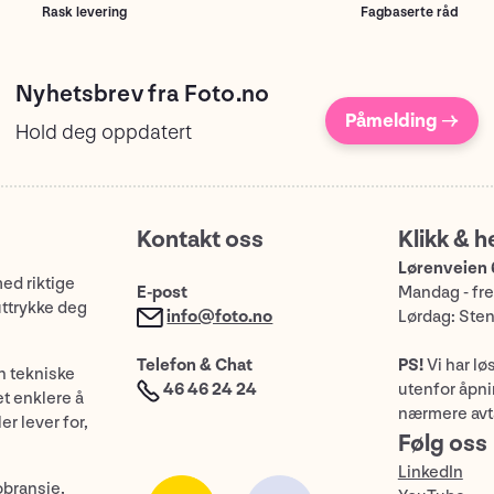
Rask levering
Fagbaserte råd
Nyhetsbrev fra Foto.no
Påmelding →
Hold deg oppdatert
Kontakt oss
Klikk & h
Lørenveien 
med riktige
E-post
Mandag - fre
uttrykke deg
info@foto.no
Lørdag: Ste
Telefon & Chat
PS!
Vi har lø
n tekniske
46 46 24 24
utenfor åpnin
et enklere å
nærmere avt
er lever for,
Følg oss
LinkedIn
obransje,