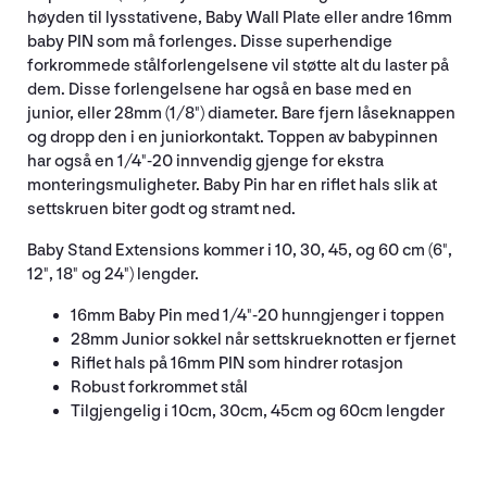
høyden til lysstativene, Baby Wall Plate eller andre 16mm
baby PIN som må forlenges. Disse superhendige
forkrommede stålforlengelsene vil støtte alt du laster på
dem. Disse forlengelsene har også en base med en
junior, eller 28mm (1/8") diameter. Bare fjern låseknappen
og dropp den i en juniorkontakt. Toppen av babypinnen
har også en 1/4"-20 innvendig gjenge for ekstra
monteringsmuligheter. Baby Pin har en riflet hals slik at
settskruen biter godt og stramt ned.
Baby Stand Extensions kommer i 10, 30, 45, og 60 cm (6",
12", 18" og 24") lengder.
16mm Baby Pin med 1/4"-20 hunngjenger i toppen
28mm Junior sokkel når settskrueknotten er fjernet
Riflet hals på 16mm PIN som hindrer rotasjon
Robust forkrommet stål
Tilgjengelig i 10cm, 30cm, 45cm og 60cm lengder