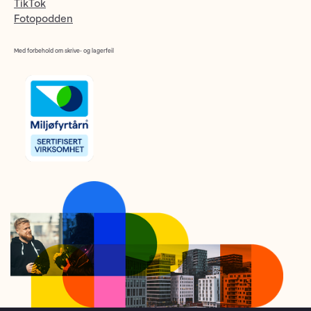
TikTok
Fotopodden
Med forbehold om skrive- og lagerfeil