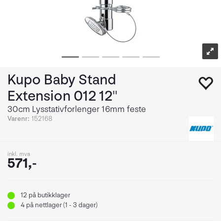
Kupo Baby Stand
Extension 012 12''
30cm Lysstativforlenger 16mm feste
Varenr:
152168
inkl. mva
571,-
12
på butikklager
4
på nettlager (1 - 3 dager)