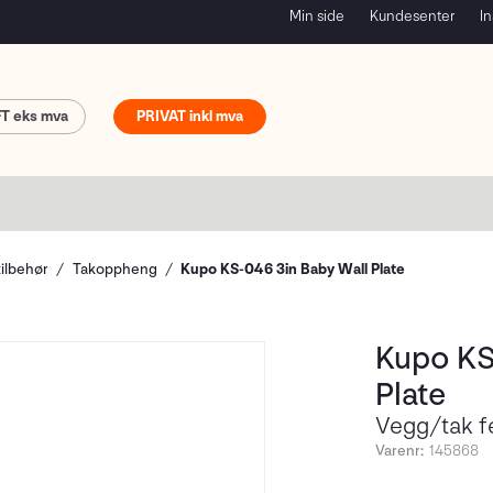
Min side
Kundesenter
In
FT
PRIVAT
tilbehør
Takoppheng
Kupo KS-046 3in Baby Wall Plate
Kupo KS
Plate
Vegg/tak f
Varenr:
145868