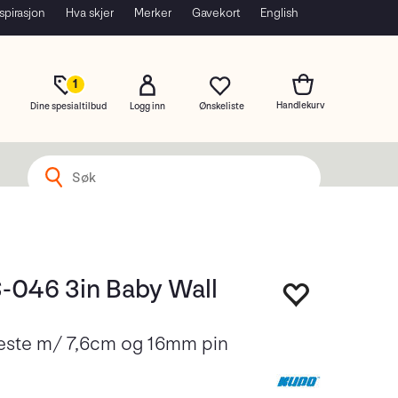
spirasjon
Hva skjer
Merker
Gavekort
English
1
Dine spesialtilbud
Logg inn
-046 3in Baby Wall
este m/ 7,6cm og 16mm pin