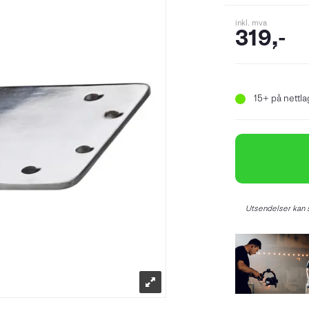
inkl. mva
319,-
15+
på nettlag
Utsendelser kan s