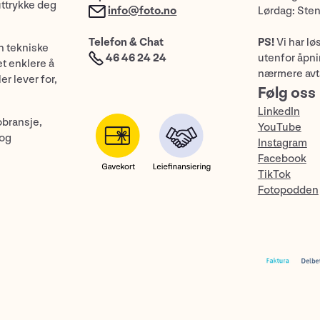
uttrykke deg
info@foto.no
Lørdag: Ste
Telefon & Chat
PS!
Vi har lø
n tekniske
46 46 24 24
utenfor åpnin
et enklere å
nærmere avt
er lever for,
Følg oss
LinkedIn
obransje,
YouTube
 og
Instagram
Facebook
TikTok
Fotopodden