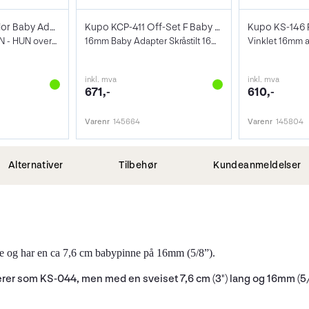
Kupo KS-201 Junior Baby Adapter
Kupo KCP-411 Off-Set F Baby Mounting
16mm til 28mm HUN - HUN overgang
16mm Baby Adapter Skråstilt 16mm PIN
Vinklet 16mm 
inkl. mva
inkl. mva
671,-
610,-
Varenr
145664
Varenr
145804
Alternativer
Tilbehør
Kundeanmeldelser
late og har en ca 7,6 cm babypinne på 16mm (5/8”).
gerer som KS-044, men med en sveiset 7,6 cm (3") lang og 16mm (