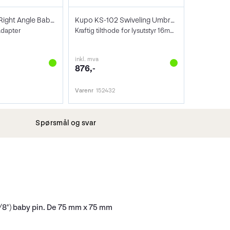
Kupo KS-146 Right Angle Baby Adapter
Kupo KS-102 Swiveling Umbrella Adapter
adapter
Kraftig tilthode for lysutstyr 16mm m/ad
inkl. mva
876,-
Varenr
152432
Spørsmål og svar
5/8") baby pin. De 75 mm x 75 mm