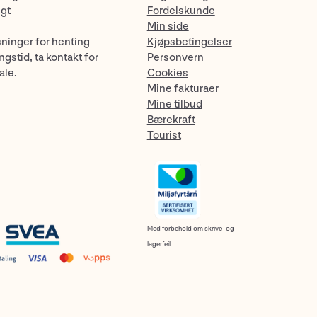
ngt
Fordelskunde
Min side
sninger for henting
Kjøpsbetingelser
gstid, ta kontakt for
Personvern
ale.
Cookies
Mine fakturaer
Mine tilbud
Bærekraft
Tourist
Med forbehold om skrive- og
lagerfeil