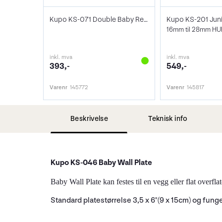
Kupo KS-071 Double Baby Receiver Adapter
inkl. mva
inkl. mva
393,-
549,-
Varenr
145772
Varenr
145817
Beskrivelse
Teknisk info
Kupo KS-046 Baby Wall Plate
Baby Wall Plate kan festes til en vegg eller flat overf
Standard platestørrelse 3,5 x 6"(9 x 15cm) og fun