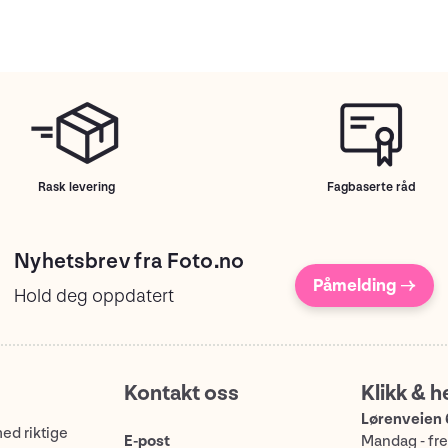
Rask levering
Fagbaserte råd
Nyhetsbrev fra Foto.no
Påmelding →
Hold deg oppdatert
Kontakt oss
Klikk & h
Lørenveien 
med riktige
E-post
Mandag - fre