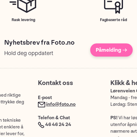
Rask levering
Fagbaserte råd
Nyhetsbrev fra Foto.no
Påmelding →
Hold deg oppdatert
Kontakt oss
Klikk & h
Lørenveien 
med riktige
E-post
Mandag - fre
uttrykke deg
info@foto.no
Lørdag: Ste
Telefon & Chat
PS!
Vi har lø
n tekniske
46 46 24 24
utenfor åpnin
et enklere å
nærmere avt
er lever for,