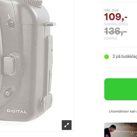
inkl. mva
109,-
KAMPANJEPRIS
136,-
FØRPRIS
2
på butikkla
Utsendelser kan s