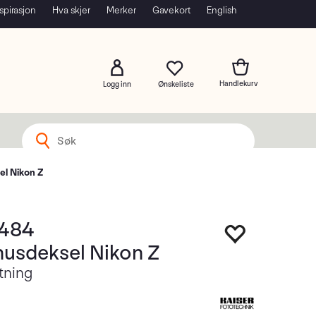
spirasjon
Hva skjer
Merker
Gavekort
English
Logg inn
l Nikon Z
6484
usdeksel Nikon Z
tning