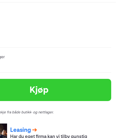
ger
Kjøp
kje fra både butikk- og nettlager.
Leasing
Har du eget firma kan vi tilby gunstig