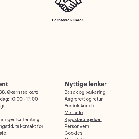
Fornøyde kunder
ent
Nyttige lenker
68, Økern
(
se kart
)
Besøk og parkering
dag: 10:00 - 17:00
Angrerett og retur
ngt
Fordelskunde
Min side
sninger for henting
Kjøpsbetingelser
gstid, ta kontakt for
Personvern
ale.
Cookies