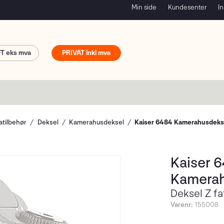
Min side
Kundesenter
In
FT
PRIVAT
tilbehør
Deksel
Kamerahusdeksel
Kaiser 6484 Kamerahusdekse
Kaiser 
Kamerah
Deksel Z fa
Varenr:
155008