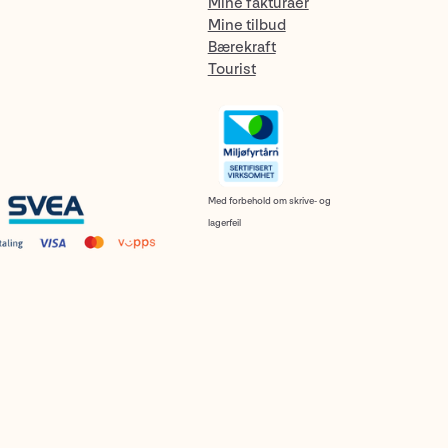
Mine fakturaer
Mine tilbud
Bærekraft
Tourist
Med forbehold om skrive- og
lagerfeil