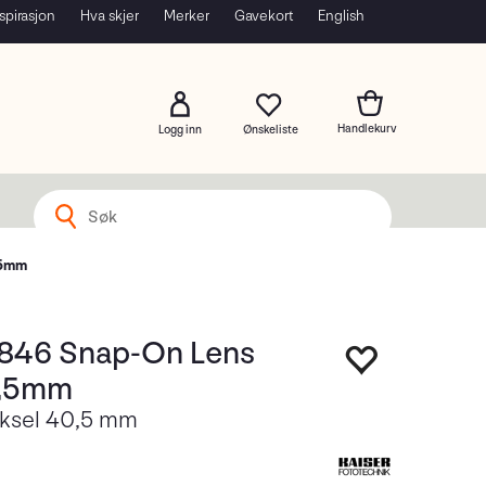
spirasjon
Hva skjer
Merker
Gavekort
English
Logg inn
,5mm
6846 Snap-On Lens
0,5mm
ksel 40,5 mm