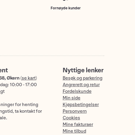
Fornøyde kunder
ent
Nyttige lenker
68, Økern
(
se kart
)
Besøk og parkering
dag: 10:00 - 17:00
Angrerett og retur
ngt
Fordelskunde
Min side
sninger for henting
Kjøpsbetingelser
gstid, ta kontakt for
Personvern
ale.
Cookies
Mine fakturaer
Mine tilbud