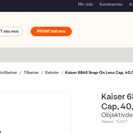
Min side
Kundesenter
In
FT
PRIVAT
ivtilbehør
Tilbehør
Deksler
Kaiser 6846 Snap-On Lens Cap, 40
Kaiser 
Cap, 4
Objektivde
Varenr:
154137