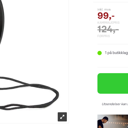
inkl. mva
99,-
KAMPANJEPRIS
124,-
FØRPRIS
1
på butikklag
Utsendelser kan s