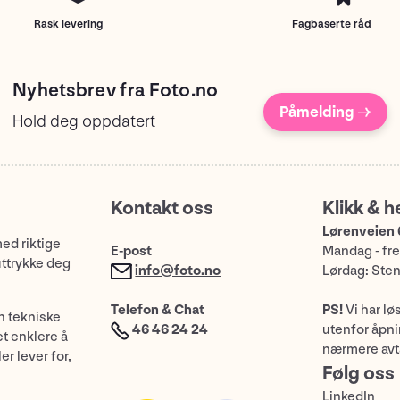
Rask levering
Fagbaserte råd
Nyhetsbrev fra Foto.no
Påmelding →
Hold deg oppdatert
Kontakt oss
Klikk & h
Lørenveien 
med riktige
E-post
Mandag - fre
uttrykke deg
info@foto.no
Lørdag: Ste
Telefon & Chat
PS!
Vi har lø
n tekniske
46 46 24 24
utenfor åpnin
et enklere å
nærmere avt
er lever for,
Følg oss
LinkedIn