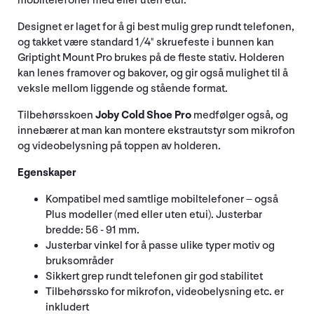
mobiltelefoner med eller uten etui.
Designet er laget for å gi best mulig grep rundt telefonen,
og takket være standard 1/4" skruefeste i bunnen kan
Griptight Mount Pro brukes på de fleste stativ. Holderen
kan lenes framover og bakover, og gir også mulighet til å
veksle mellom liggende og stående format.
Tilbehørsskoen
Joby Cold Shoe Pro
medfølger også, og
innebærer at man kan montere ekstrautstyr som mikrofon
og videobelysning på toppen av holderen.
Egenskaper
Kompatibel med samtlige mobiltelefoner – også
Plus modeller (med eller uten etui). Justerbar
bredde: 56 - 91 mm.
Justerbar vinkel for å passe ulike typer motiv og
bruksområder
Sikkert grep rundt telefonen gir god stabilitet
Tilbehørssko for mikrofon, videobelysning etc. er
inkludert