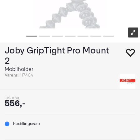
Joby GripTight Pro Mount
2
Mobilholder
Varenr:
117404
inkl. mva
556,-
Bestillingsvare