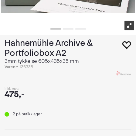
Hahnemühle Archive &
Portfoliobox A2
3mm tykkelse 605x435x35 mm
Varenr:
136338
inkl. mva
475,-
2
på butikklager