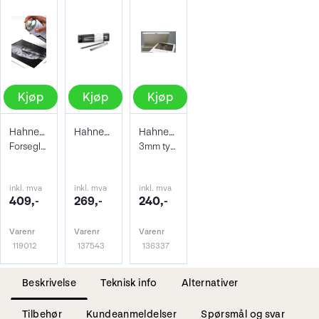
Kjøp
Kjøp
Kjøp
Hahnemühle Protective Spray 400ml
Hahnemühle Signing Pen Duo
Hahnemühle Archive & Portfoliobox A3+
Forseglende og beskyttene lakk
3mm tykkelse 32,9 x 48,3 cm
inkl. mva
inkl. mva
inkl. mva
409,-
269,-
240,-
Varenr
Varenr
Varenr
119012
137543
136337
Beskrivelse
Teknisk info
Alternativer
Tilbehør
Kundeanmeldelser
Spørsmål og svar