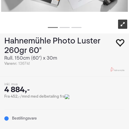
Hahnemühle Photo Luster
260gr 60"
Rull. 150cm (60") x 30m
Varenr:
136741
inkl. mva
4 884,-
Fra 452,-/mnd med delbetaling fra
Bestillingsvare