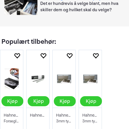
Det er hundrevis å velge blant, men hva
skiller dem og hvilket skal du velge?
Populært tilbehør:
Kjøp
Kjøp
Kjøp
Kjøp
Hahnemühle Protective Spray 400ml
Hahnemühle Signing Pen Duo
Hahnemühle Archive & Portfoliobox A2
Hahnemühle Archive & Portfoliobox A3+
Forseglende og beskyttene lakk
3mm tykkelse 605x435x35 mm
3mm tykkelse 32,9 x 48,3 cm