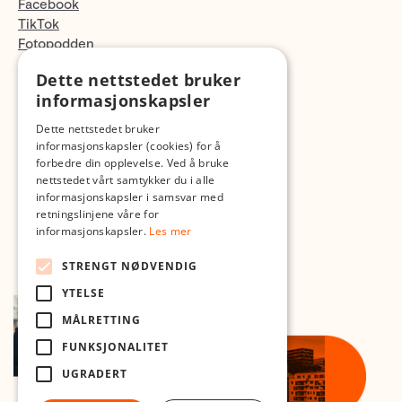
Facebook
TikTok
Fotopodden
Dette nettstedet bruker
Med forbehold om skrive- og lagerfeil
informasjonskapsler
Dette nettstedet bruker
informasjonskapsler (cookies) for å
forbedre din opplevelse. Ved å bruke
nettstedet vårt samtykker du i alle
informasjonskapsler i samsvar med
retningslinjene våre for
informasjonskapsler.
Les mer
STRENGT NØDVENDIG
YTELSE
MÅLRETTING
FUNKSJONALITET
UGRADERT