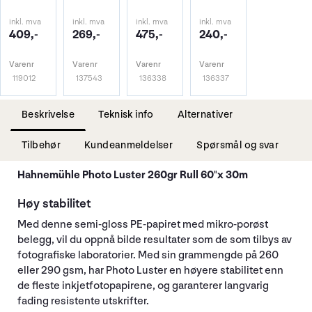
inkl. mva
inkl. mva
inkl. mva
inkl. mva
409,-
269,-
475,-
240,-
Varenr
Varenr
Varenr
Varenr
119012
137543
136338
136337
Beskrivelse
Teknisk info
Alternativer
Tilbehør
Kundeanmeldelser
Spørsmål og svar
Hahnemühle Photo Luster 260gr Rull 60"x 30m
Høy stabilitet
Med denne semi-gloss PE-papiret med mikro-porøst
belegg, vil du oppnå bilde resultater som de som tilbys av
fotografiske laboratorier. Med sin grammengde på 260
eller 290 gsm, har Photo Luster en høyere stabilitet enn
de fleste inkjetfotopapirene, og garanterer langvarig
fading resistente utskrifter.