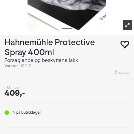
Hahnemühle Protective
Spray 400ml
Forseglende og beskyttene lakk
Varenr:
119012
inkl. mva
409,-
4
på butikklager