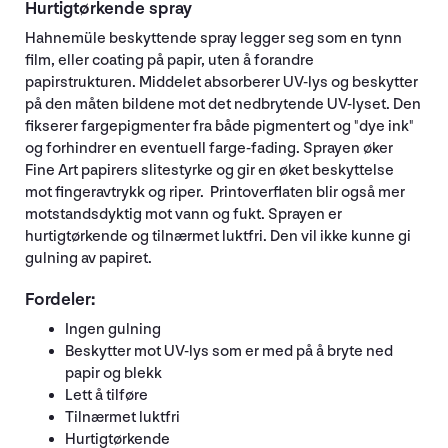
Hurtigtørkende spray
Hahnemüle beskyttende spray legger seg som en tynn
film, eller coating på papir, uten å forandre
papirstrukturen. Middelet absorberer UV-lys og beskytter
på den måten bildene mot det nedbrytende UV-lyset. Den
fikserer fargepigmenter fra både pigmentert og "dye ink"
og forhindrer en eventuell farge-fading. Sprayen øker
Fine Art papirers slitestyrke og gir en øket beskyttelse
mot fingeravtrykk og riper. Printoverflaten blir også mer
motstandsdyktig mot vann og fukt. Sprayen er
hurtigtørkende og tilnærmet luktfri. Den vil ikke kunne gi
gulning av papiret.
Fordeler:
Ingen gulning
Beskytter mot UV-lys som er med på å bryte ned
papir og blekk
Lett å tilføre
Tilnærmet luktfri
Hurtigtørkende