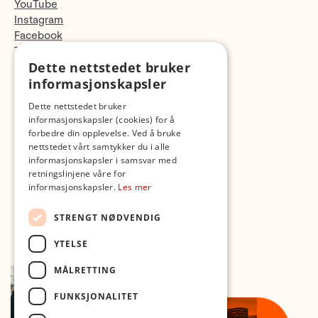
YouTube
Instagram
Facebook
TikTok
Dette nettstedet bruker
Fotopodden
informasjonskapsler
Med forbehold om skrive- og lagerfeil
Dette nettstedet bruker
informasjonskapsler (cookies) for å
forbedre din opplevelse. Ved å bruke
nettstedet vårt samtykker du i alle
informasjonskapsler i samsvar med
retningslinjene våre for
informasjonskapsler.
Les mer
STRENGT NØDVENDIG
YTELSE
MÅLRETTING
FUNKSJONALITET