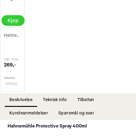
Kjøp
Hahnemühle Signing Pen Duo
inkl. mva
269,-
Varenr
137543
Beskrivelse
Teknisk info
Tilbehør
Kundeanmeldelser
Spørsmål og svar
Hahnemühle Protective Spray 400ml