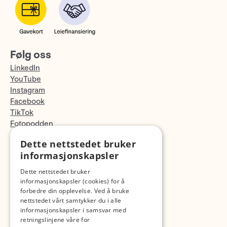
Følg oss
LinkedIn
YouTube
Instagram
Facebook
TikTok
Fotopodden
Dette nettstedet bruker
Med forbehold om skrive- og lagerfeil
informasjonskapsler
Dette nettstedet bruker
informasjonskapsler (cookies) for å
forbedre din opplevelse. Ved å bruke
nettstedet vårt samtykker du i alle
informasjonskapsler i samsvar med
retningslinjene våre for