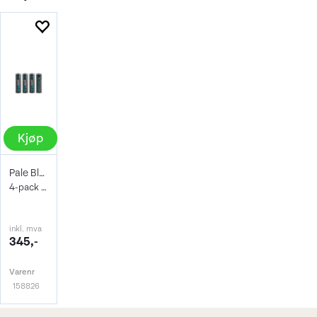
Kjøp
Pale Blue Oppladbare Li-Ion AA Batterier
4-pack oppladbare AA. m/ USB-C ladekabel
inkl. mva
345,-
Varenr
158826