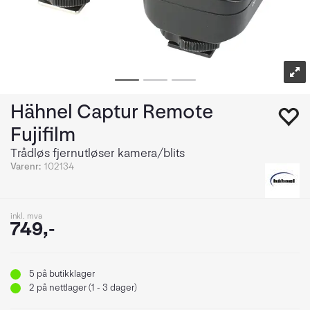
Hähnel Captur Remote
Fujifilm
Trådløs fjernutløser kamera/blits
Varenr:
102134
inkl. mva
749,-
5
på butikklager
2
på nettlager (1 - 3 dager)