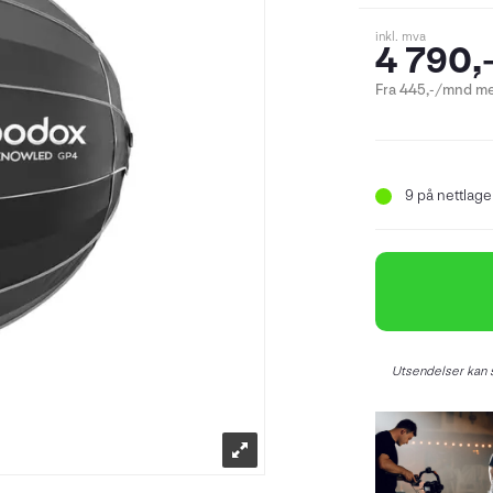
inkl. mva
4 790,
Fra 445,-/mnd me
9
på nettlager
Utsendelser kan s