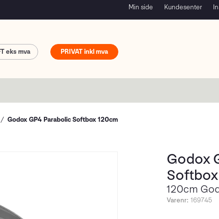
Min side
Kundesenter
In
FT
PRIVAT
Godox GP4 Parabolic Softbox 120cm
Godox G
Softbox
120cm God
Varenr:
169745