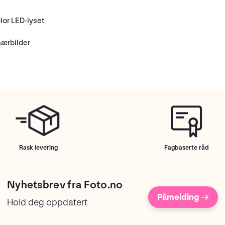
or LED-lyset
nærbilder
Rask levering
Fagbaserte råd
Nyhetsbrev fra Foto.no
Påmelding →
Hold deg oppdatert