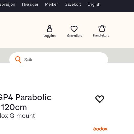
spirasjon
Hva skjer
Merker
Gavekort
English
Logg inn
P4 Parabolic
 120cm
ox G-mount