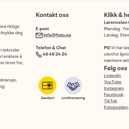
Kontakt oss
Klikk & h
Lørenveien 
med riktige
E-post
Mandag - fre
uttrykke deg
info@foto.no
Lørdag: Ste
Telefon & Chat
PS!
Vi har lø
n tekniske
46 46 24 24
utenfor åpnin
et enklere å
nærmere avt
er lever for,
Følg oss
LinkedIn
obransje,
YouTube
 og
Instagram
Facebook
TikTok
Fotopodden