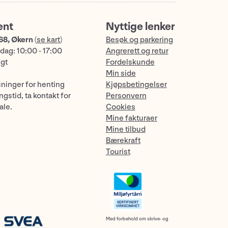
ent
Nyttige lenker
68, Økern
(
se kart
)
Besøk og parkering
dag: 10:00 - 17:00
Angrerett og retur
ngt
Fordelskunde
Min side
sninger for henting
Kjøpsbetingelser
gstid, ta kontakt for
Personvern
ale.
Cookies
Mine fakturaer
Mine tilbud
Bærekraft
Tourist
Med forbehold om skrive- og