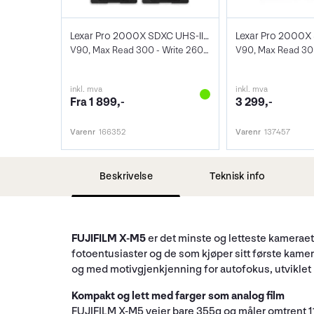
Lexar Pro 2000X SDXC UHS-II U3
V90, Max Read 300 - Write 260 MB/s
inkl. mva
inkl. mva
Fra 1 899,-
3 299,-
Varenr
166352
Varenr
137457
Beskrivelse
Teknisk info
FUJIFILM X-M5
er det minste og letteste kameraet
fotoentusiaster og de som kjøper sitt første kamer
og med motivgjenkjenning for autofokus, utviklet m
Kompakt og lett med farger som analog film
FUJIFILM X-M5 veier bare 355g og måler omtrent 