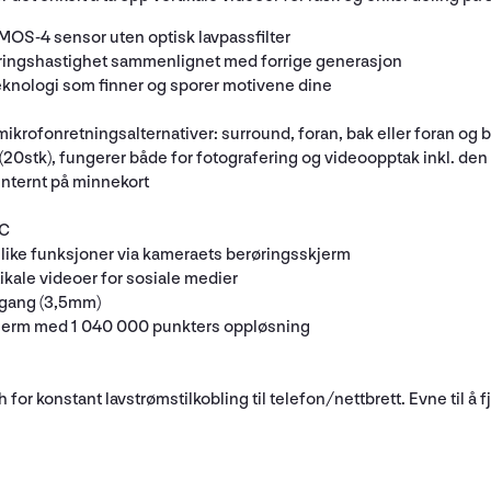
MOS-4 sensor uten optisk lavpassfilter
ringshastighet sammenlignet med forrige generasjon
knologi som finner og sporer motivene dine
ikrofonretningsalternativer: surround, foran, bak eller foran og 
(20stk), fungerer både for fotografering og videoopptak inkl. d
internt på minnekort
VC
ulike funksjoner via kameraets berøringsskjerm
tikale videoer for sosiale medier
tgang (3,5mm)
jerm med 1 040 000 punkters oppløsning
h for konstant lavstrømstilkobling til telefon/nettbrett. Evne til