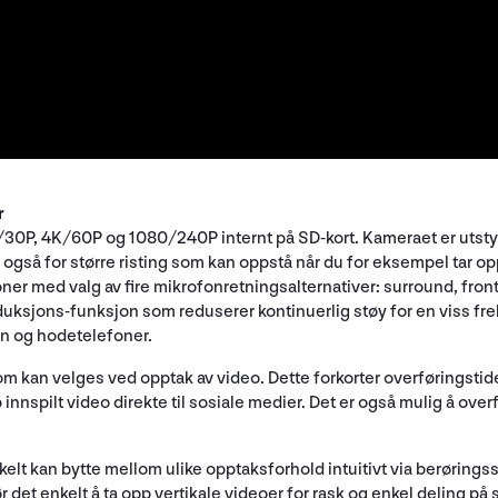
r
/30P, 4K/60P og 1080/240P internt på SD-kort. Kameraet er utstyrt 
n også for større risting som kan oppstå når du for eksempel tar o
er med valg av fire mikrofonretningsalternativer: surround, front,
ksjons-funksjon som reduserer kontinuerlig støy for en viss fre
on og hodetelefoner.
om kan velges ved opptak av video. Dette forkorter overføringstid
pp innspilt video direkte til sosiale medier. Det er også mulig å ove
elt kan bytte mellom ulike opptaksforhold intuitivt via berøring
 det enkelt å ta opp vertikale videoer for rask og enkel deling på 