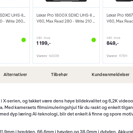
Lexar Pro 2000X SDXC UHS-II U3 128GB
Lexar Pro 1800X SDXC UHS-II U3 64GB
V90, Max Read 300 - Write 260 MB/s
V60, Max Read 280 - Write 210 MB/s
inkl. mva
inkl. mva
1 199,-
849,-
Varenr
141339
Varenr
117811
Alternativer
Tilbehør
Kundeanmeldelser
 i X-serien, og takket være dens høye bildekvalitet og 6,2K vide
a. Med kameraets filmsimuleringshjul får du raskt og enkelt tilgan
ed dyp læring AI-teknologi, blir det enkelt å finne og spore moti
111,9mm i bredden, 66,6mm i høyden og 38,0mm i dybden. Akkurat 