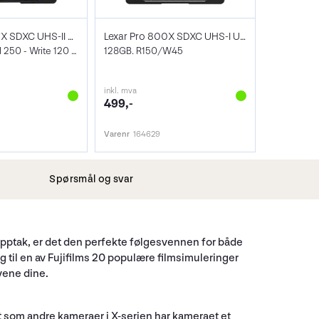
Lexar Pro 1667X SDXC UHS-II U3 64GB
Lexar Pro 800X SDXC UHS-I U3 (V30) 128GB
V60, Max Read 250 - Write 120 MB/s
128GB. R150/W45
inkl. mva
499,-
Varenr
164629
Spørsmål og svar
oopptak, er det den perfekte følgesvennen for både
g til en av Fujifilms 20 populære filmsimuleringer
vene dine.
som andre kameraer i X-serien har kameraet et