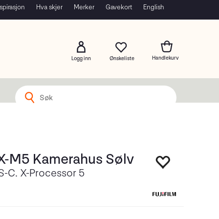
spirasjon
Hva skjer
Merker
Gavekort
English
Logg inn
m X-M5 Kamerahus Sølv
S-C. X-Processor 5