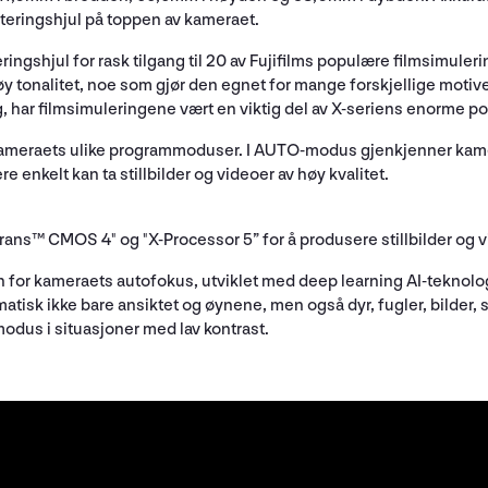
teringshjul på toppen av kameraet.
leringshjul for rask tilgang til 20 av Fujifilms populære filmsimu
y tonalitet, noe som gjør den egnet for mange forskjellige motive
ng, har filmsimuleringene vært en viktig del av X-seriens enorme po
or kameraets ulike programmoduser. I AUTO-modus gjenkjenner ka
e enkelt kan ta stillbilder og videoer av høy kvalitet.
ns™ CMOS 4" og "X-Processor 5” for å produsere stillbilder og vi
 for kameraets autofokus, utviklet med deep learning AI-teknolo
k ikke bare ansiktet og øynene, men også dyr, fugler, bilder, syk
modus i situasjoner med lav kontrast.