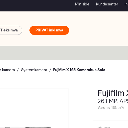
Min side
Kundesenter
In
FT
PRIVAT
le kamera
Systemkamera
Fujifilm X-M5 Kamerahus Sølv
Fujifil
26.1 MP. AP
Varenr:
165574