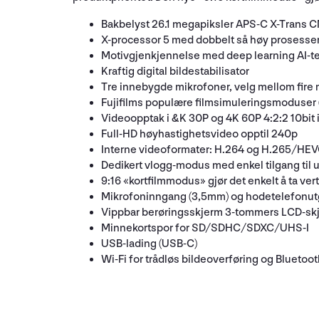
Bakbelyst 26.1 megapiksler APS-C X-Trans C
X-processor 5 med dobbelt så høy prosesse
Motivgjenkjennelse med deep learning AI-te
Kraftig digital bildestabilisator
Tre innebygde mikrofoner, velg mellom fire m
Fujifilms populære filmsimuleringsmoduser 
Videoopptak i &K 30P og 4K 60P 4:2:2 10bit 
Full-HD høyhastighetsvideo opptil 240p
Interne videoformater: H.264 og H.265/HE
Dedikert vlogg-modus med enkel tilgang til 
9:16 «kortfilmmodus» gjør det enkelt å ta ver
Mikrofoninngang (3,5mm) og hodetelefonu
Vippbar berøringsskjerm 3-tommers LCD-sk
Minnekortspor for SD/SDHC/SDXC/UHS-I
USB-lading (USB-C)
Wi-Fi for trådløs bildeoverføring og Bluetoot