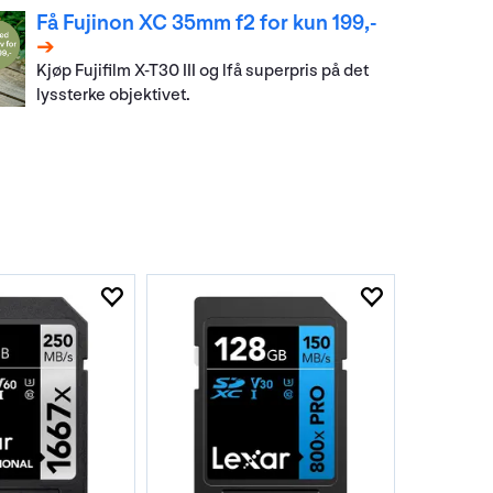
Få Fujinon XC 35mm f2 for kun 199,-
Kjøp Fujifilm X-T30 III og lfå superpris på det
lyssterke objektivet.