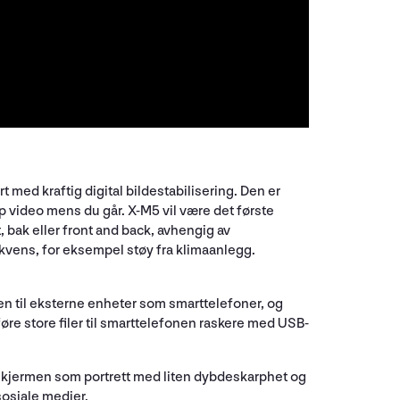
med kraftig digital bildestabilisering. Den er
pp video mens du går. X-M5 vil være det første
 bak eller front and back, avhengig av
kvens, for eksempel støy fra klimaanlegg.
en til eksterne enheter som smarttelefoner, og
rføre store filer til smarttelefonen raskere med USB-
sskjermen som portrett med liten dybdeskarphet og
sosiale medier.