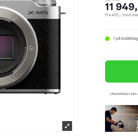
inkl. mva
11 949,
Fra 431,-/mnd med
1
på butikklag
Utsendelser kan s