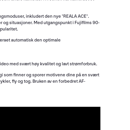
leringsmoduser, inkludert den nye "REALA ACE".
r og situasjoner. Med utgangspunkt i Fujifilms 90-
pularitet.
meraet automatisk den optimale
deo med svært høy kvalitet og lavt strømforbruk.
gi som finner og sporer motivene dine på en svært
ler, fly og tog. Bruken av en forbedret AF-