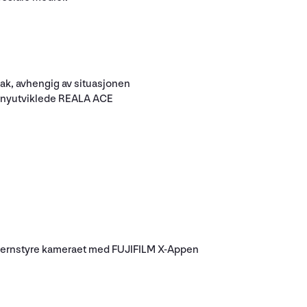
bak, avhengig av situasjonen
en nyutviklede REALA ACE
 å fjernstyre kameraet med FUJIFILM X-Appen