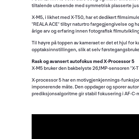
tiltalende utseende med symmetrisk plasserte jus
X-M5, i likhet med X-T50, har et dedikert filmsimu
"REALA ACE" tilbyr naturtro fargegjengivelse og hø
årige arv og erfaring innen fotografisk filmutvikli
Til høyre på toppen av kameraet er det et hjul f
opptaksinnstillingen, slik at selv førstegangsbruker
Rask og avansert autofokus med X-Processor 5
X-M5 bruker den bakbelyste 26,1MP-sensoren "X-Tra
X-processor 5 har en motivgjenkjennings-funksjon
imponerende måte. Den oppdager og sporer automatis
prediksjonsalgoritme gir stabil fokusering i AF-C-