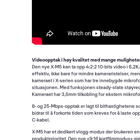
Videoopptak i høy kvalitet med mange mulighete
Den nye X-M5 kan ta opp 4:2:2 10-bits video i 6,2K
effektiv, ikke bare for mindre kameraristelser, me
kameraet i X-serien som har tre innebygde mikrofon
situasjonen. Med funksjonen steady-state støyredu
Kameraet har 3,5mm tilkobling for ekstern mikrof
8- og 25-Mbps-opptak er lagt til bithastighetene s
bidrar til å forkorte tiden som kreves for å laste o
C-kabel.
X-M5 har et dedikert vlogg-modus der brukeren enk
produktprioritet. Den nye «9:16 kortfilmmodus» gjør