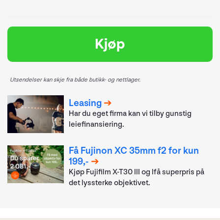
Kjøp
Utsendelser kan skje fra både butikk- og nettlager.
Leasing
Har du eget firma kan vi tilby gunstig
leiefinansiering.
Få Fujinon XC 35mm f2 for kun
199,-
Kjøp Fujifilm X-T30 III og lfå superpris på
det lyssterke objektivet.