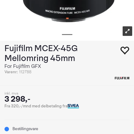
Fujifilm MCEX-45G
Mellomring 45mm
For Fujifilm GFX
Varenr:
112788
inkl. mva
3 298,-
Fra 320,-/mnd med delbetaling fra
Bestillingsvare