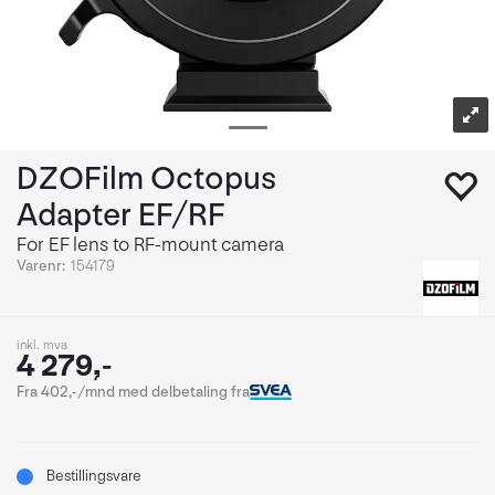
DZOFilm Octopus
Adapter EF/RF
For EF lens to RF-mount camera
Varenr:
154179
inkl. mva
4 279,-
Fra 402,-/mnd med delbetaling fra
Bestillingsvare