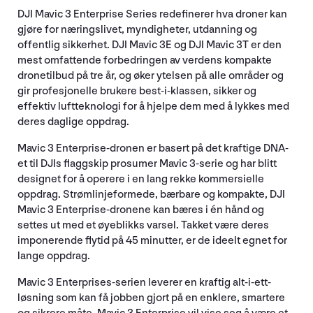
DJI Mavic 3 Enterprise Series redefinerer hva droner kan
gjøre for næringslivet, myndigheter, utdanning og
offentlig sikkerhet. DJI Mavic 3E og DJI Mavic 3T er den
mest omfattende forbedringen av verdens kompakte
dronetilbud på tre år, og øker ytelsen på alle områder og
gir profesjonelle brukere best-i-klassen, sikker og
effektiv luftteknologi for å hjelpe dem med å lykkes med
deres daglige oppdrag.
Mavic 3 Enterprise-dronen er basert på det kraftige DNA-
et til DJIs flaggskip prosumer Mavic 3-serie og har blitt
designet for å operere i en lang rekke kommersielle
oppdrag. Strømlinjeformede, bærbare og kompakte, DJI
Mavic 3 Enterprise-dronene kan bæres i én hånd og
settes ut med et øyeblikks varsel. Takket være deres
imponerende flytid på 45 minutter, er de ideelt egnet for
lange oppdrag.
Mavic 3 Enterprises-serien leverer en kraftig alt-i-ett-
løsning som kan få jobben gjort på en enklere, smartere