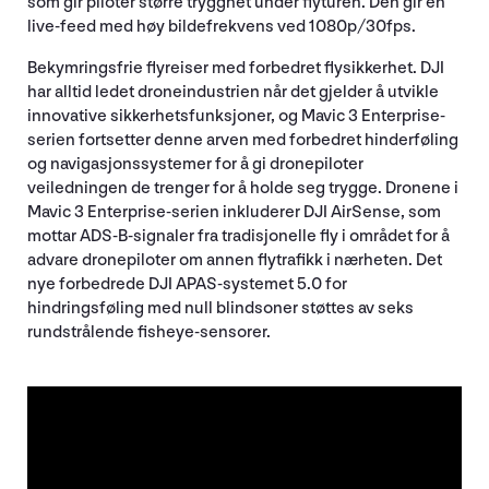
som gir piloter større trygghet under flyturen. Den gir en
live-feed med høy bildefrekvens ved 1080p/30fps.
Bekymringsfrie flyreiser med forbedret flysikkerhet. DJI
har alltid ledet droneindustrien når det gjelder å utvikle
innovative sikkerhetsfunksjoner, og Mavic 3 Enterprise-
serien fortsetter denne arven med forbedret hinderføling
og navigasjonssystemer for å gi dronepiloter
veiledningen de trenger for å holde seg trygge. Dronene i
Mavic 3 Enterprise-serien inkluderer DJI AirSense, som
mottar ADS-B-signaler fra tradisjonelle fly i området for å
advare dronepiloter om annen flytrafikk i nærheten. Det
nye forbedrede DJI APAS-systemet 5.0 for
hindringsføling med null blindsoner støttes av seks
rundstrålende fisheye-sensorer.