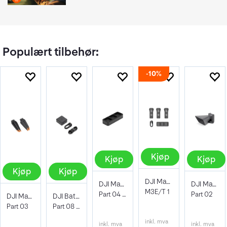
Populært tilbehør:
10%
Kjøp
Kjøp
Kjøp
Kjøp
Kjøp
DJI Mavic 3 Enterprise Battery Kit
DJI Mavic 3 Enterprise Charging Hub
DJI Mavic 3 Enterprise Speaker
M3E/T 1
Part 04 100W
Part 02
DJI Mavic 3 Enterprise Propellers
DJI Battery Charger M3E USB-C 100W
Part 03
Part 08 100W Power adapter
inkl. mva
inkl. mva
inkl. mva