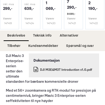
7
1
2
inkl. mva
inkl. mva
290,-
299,-
639,-
069,-
190,-
8 081,-
Varenr
Varenr
Varenr
Varenr
Varenr
147419
147424
147420
147421
147422
Beskrivelse
Teknisk info
Alternativer
Tilbehør
Kundeanmeldelser
Spørsmål og svar
DJI Mavic 3
Enterprise-
serien
DJI M3E&M3T Introduction v1.0.pdf
setter den
ultimate
standarden for bærbare kommersielle droner
Med et 56× zoomkamera og RTK-modul for presisjon på
centimeternivå, bringer Mavic 3 Enterprise-serien
seffektiviteten til nye høyder