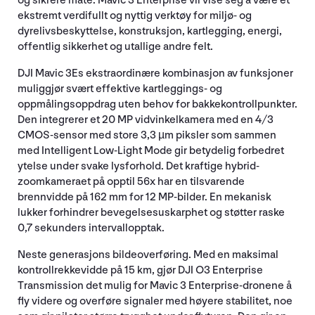
og sikrere måte. Mavic 3 Enterprise vil vise seg å være et
ekstremt verdifullt og nyttig verktøy for miljø- og
dyrelivsbeskyttelse, konstruksjon, kartlegging, energi,
offentlig sikkerhet og utallige andre felt.
DJI Mavic 3Es ekstraordinære kombinasjon av funksjoner
muliggjør svært effektive kartleggings- og
oppmålingsoppdrag uten behov for bakkekontrollpunkter.
Den integrerer et 20 MP vidvinkelkamera med en 4/3
CMOS-sensor med store 3,3 µm piksler som sammen
med Intelligent Low-Light Mode gir betydelig forbedret
ytelse under svake lysforhold. Det kraftige hybrid-
zoomkameraet på opptil 56x har en tilsvarende
brennvidde på 162 mm for 12 MP-bilder. En mekanisk
lukker forhindrer bevegelsesuskarphet og støtter raske
0,7 sekunders intervallopptak.
Neste generasjons bildeoverføring. Med en maksimal
kontrollrekkevidde på 15 km, gjør DJI O3 Enterprise
Transmission det mulig for Mavic 3 Enterprise-dronene å
fly videre og overføre signaler med høyere stabilitet, noe