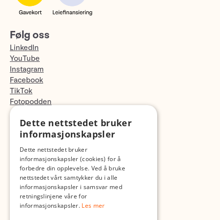
Følg oss
LinkedIn
YouTube
Instagram
Facebook
TikTok
Fotopodden
Dette nettstedet bruker
Med forbehold om skrive- og lagerfeil
informasjonskapsler
Dette nettstedet bruker
informasjonskapsler (cookies) for å
forbedre din opplevelse. Ved å bruke
nettstedet vårt samtykker du i alle
informasjonskapsler i samsvar med
retningslinjene våre for
informasjonskapsler.
Les mer