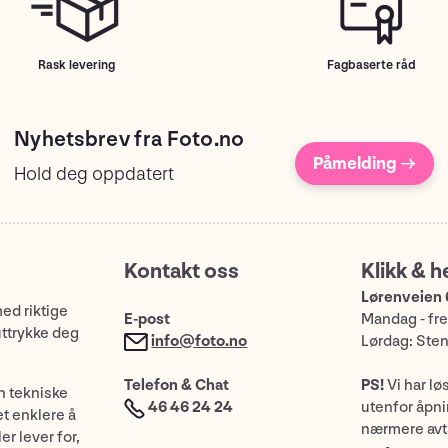
Rask levering
Fagbaserte råd
Nyhetsbrev fra Foto.no
Påmelding →
Hold deg oppdatert
Kontakt oss
Klikk & h
Lørenveien 
med riktige
E-post
Mandag - fre
uttrykke deg
info@foto.no
Lørdag: Ste
Telefon & Chat
PS!
Vi har lø
n tekniske
46 46 24 24
utenfor åpnin
et enklere å
nærmere avt
er lever for,