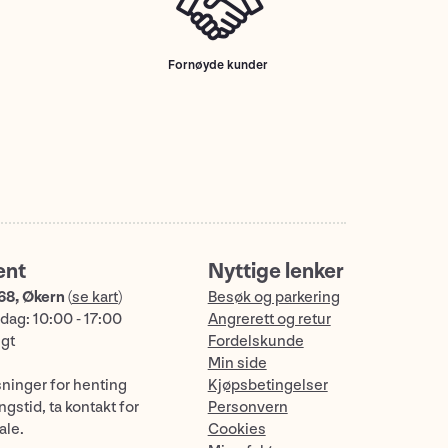
Fornøyde kunder
ent
Nyttige lenker
68, Økern
(
se kart
)
Besøk og parkering
dag: 10:00 - 17:00
Angrerett og retur
ngt
Fordelskunde
Min side
sninger for henting
Kjøpsbetingelser
gstid, ta kontakt for
Personvern
ale.
Cookies