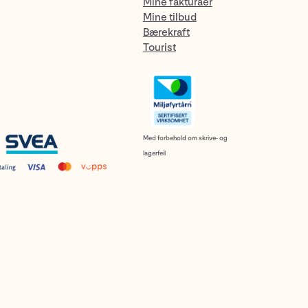
Mine fakturaer
Mine tilbud
Bærekraft
Tourist
Med forbehold om skrive- og
lagerfeil