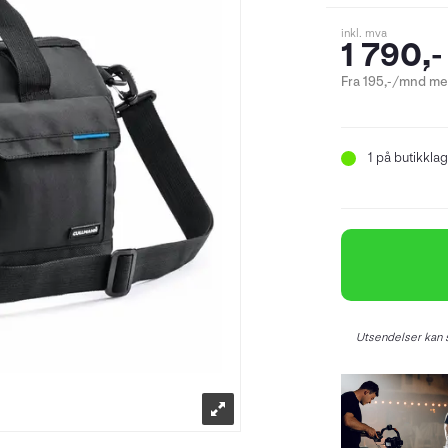
inkl. mva
1 790,-
Fra 195,-/mnd med
1
på butikklag
Utsendelser kan s