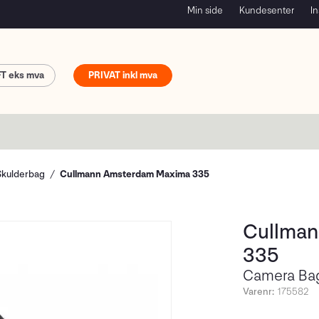
Min side
Kundesenter
In
FT
PRIVAT
Skulderbag
Cullmann Amsterdam Maxima 335
Cullman
335
Camera Bag
Varenr:
175582