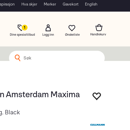
spirasjon
Hva skjer
Merker
Gavekort
English
1
Dine spesialtilbud
Logg inn
n Amsterdam Maxima
. Black