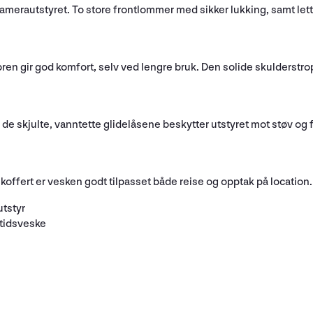
kamerautstyret. To store frontlommer med sikker lukking, samt lett 
n gir god komfort, selv ved lengre bruk. Den solide skulderstro
de skjulte, vanntette glidelåsene beskytter utstyret mot støv og fu
lekoffert er vesken godt tilpasset både reise og opptak på location.
utstyr
itidsveske