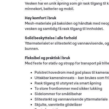
Vesken har en unik åpning som gir rask tilgang til 
minnekort, batterier og mobil.
Høy komfort i bruk
Mesh-materiale på baksiden og håndtak med neopre
vesken og samtidig få rask tilgang til innholdet.
Solid beskyttelse i alle forhold
Yttermaterialet er slitesterkt og vannavvisende, og 
bunnen.
Fleksibel og praktisk i bruk
Med feste for stativ og stropp for transport på tril
Polstret hovedrom med god plass til kamera
Uttakbar kamerainnsats – kan brukes som fr
Rask tilgang til utstyret via smart åpning
To store frontlommer med sikker lukking
Sidelommer for småtilbehør
Slitesterkt og vannavvisende yttermateriale
Skjulte, vanntette glidelåser