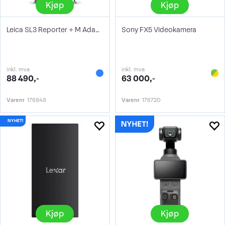
Kjøp
Kjøp
Leica SL3 Reporter + M Adapter L
Sony FX5 Videokamera
inkl. mva
inkl. mva
88 490,-
63 000,-
Varenr
176849
Varenr
176720
Kjøp
Kjøp