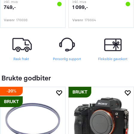
inkl. mva
inkl. mva
749,-
1 099,-
Varenr
176698
Varenr
176664
Rask frakt
Personlig support
Fleksible gavekort
Brukte godbiter
20%