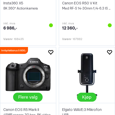
Insta360 X5
Canon EOS R50 V Kit
8K 360° Actionkamera
Med RF-S 14-30mm f/4-6.3 IS STM PZ
inkl. mva
inkl. mva
6 986,-
12 360,-
Varenr
168435
Varenr
167882
Flere valg
Kjøp
Canon EOS R5 Mark II
Elgato WAVE:3 Mikrofon
45MP sensor, 30 bps, 8K video
USB