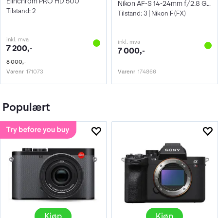
Elinchrom PRO HD 500
Nikon AF-S 14-24mm f/2.8 G ED
Tilstand: 2
Tilstand: 3 | Nikon F (FX)
inkl. mva
inkl. mva
7 200,-
7 000,-
8 000,-
Varenr
171073
Varenr
174866
Populært
Kjøp
Kjøp