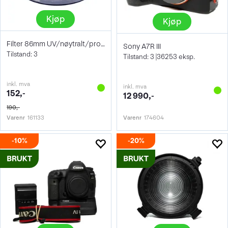
Kjøp
Kjøp
Filter 86mm UV/nøytralt/protect
Sony A7R III
Tilstand: 3
Tilstand: 3 |36253 eksp.
inkl. mva
inkl. mva
152,-
12 990,-
190,-
Varenr
161133
Varenr
174604
10%
20%