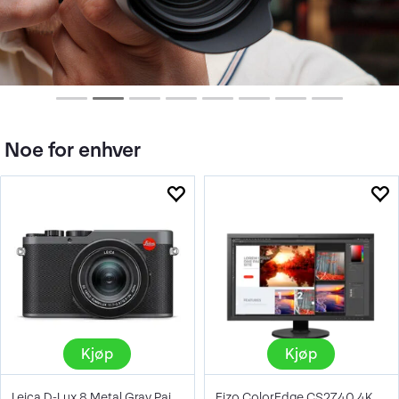
Noe for enhver
Kjøp
Kjøp
Leica D-Lux 8 Metal Gray Paint Finish
Eizo ColorEdge CS2740 4K