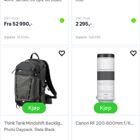
inkl. mva
inkl. mva
Fra 52 990,-
2 295,-
Varenr
163394
Varenr
149396
Kjøp
Kjøp
Think Tank Mindshift Backlight 26L
Canon RF 200-800mm f/6.3-9 IS USM
Photo Daypack. Slate Black