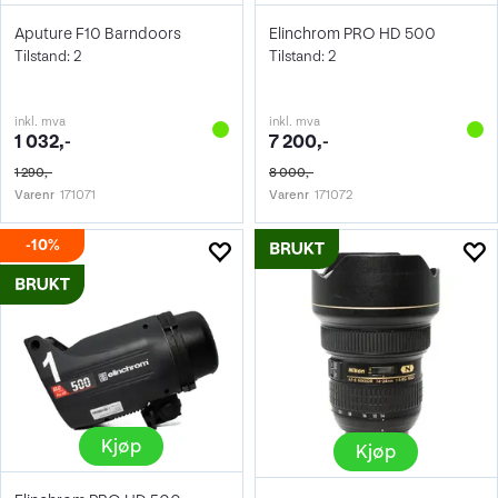
Aputure F10 Barndoors
Elinchrom PRO HD 500
Tilstand: 2
Tilstand: 2
inkl. mva
inkl. mva
1 032,-
7 200,-
1 290,-
8 000,-
Varenr
171071
Varenr
171072
10%
Kjøp
Kjøp