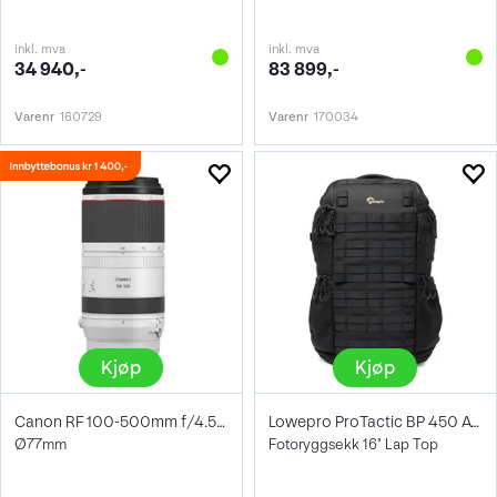
inkl. mva
inkl. mva
34 940,-
83 899,-
Varenr
160729
Varenr
170034
Kjøp
Kjøp
Canon RF 100-500mm f/4.5-7.1 L IS USM
Lowepro ProTactic BP 450 AW III 28L
Ø77mm
Fotoryggsekk 16" Lap Top