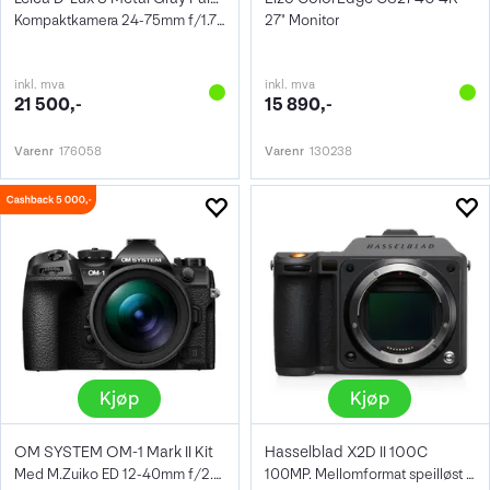
Kompaktkamera 24-75mm f/1.7-2.8, 4/3"
27" Monitor
inkl. mva
inkl. mva
21 500,-
15 890,-
Varenr
176058
Varenr
130238
Kjøp
Kjøp
OM SYSTEM OM-1 Mark II Kit
Hasselblad X2D II 100C
Med M.Zuiko ED 12-40mm f/2.8 Pro II
100MP. Mellomformat speilløst kamera