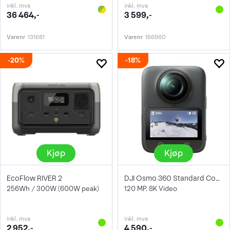
inkl. mva
inkl. mva
36 464,-
3 599,-
Varenr
131681
Varenr
166960
20%
18%
Kjøp
Kjøp
EcoFlow RIVER 2
DJI Osmo 360 Standard Combo
256Wh / 300W (600W peak)
120 MP. 8K Video
inkl. mva
inkl. mva
2 952,-
4 590,-