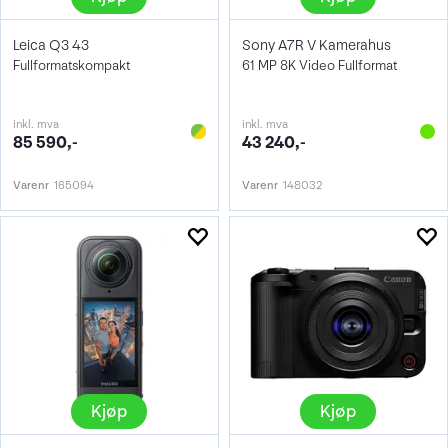
Leica Q3 43
Sony A7R V Kamerahus
Fullformatskompakt
61 MP 8K Video Fullformat
inkl. mva
inkl. mva
85 590,-
43 240,-
Varenr
165094
Varenr
148032
Kjøp
Kjøp