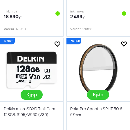
inkl. mva
inkl. mva
18 890,-
2 499,-
Varenr
176710
Varenr
176813
Kjøp
Kjøp
Delkin microSDXC Trail Cam Hyperspeed
PolarPro Spectra SPLIT 50 67mm
128GB. R195/W160 (V30)
67mm