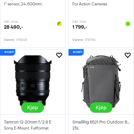
1" sensor, 24-600mm
For Action Cameras
inkl. mva
inkl. mva
28 490,-
1 799,-
Varenr
176645
Varenr
176794
Kjøp
Kjøp
Tamron 12-20mm f/2.8 E
SmallRig 6521 Pro Outdoor Backpack
Sony E-Mount. Fullformat
25L