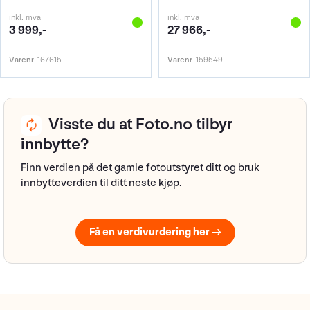
inkl. mva
inkl. mva
3 999,-
27 966,-
Varenr
167615
Varenr
159549
Visste du at Foto.no tilbyr
innbytte?
Finn verdien på det gamle fotoutstyret ditt og bruk
innbytteverdien til ditt neste kjøp.
Få en verdivurdering her →