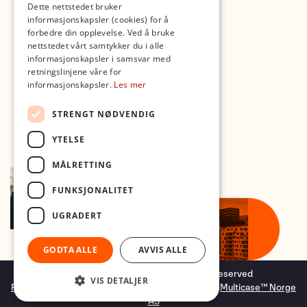
Dette nettstedet bruker
Med forbehold om skrive- og lagerfeil
informasjonskapsler (cookies) for å
forbedre din opplevelse. Ved å bruke
nettstedet vårt samtykker du i alle
informasjonskapsler i samsvar med
retningslinjene våre for
informasjonskapsler.
Les mer
STRENGT NØDVENDIG
YTELSE
MÅLRETTING
FUNKSJONALITET
UGRADERT
GODTA ALLE
AVVIS ALLE
Copyright © 2026 Foto.no - All rights reserved
VIS DETALJER
Forretningssystem
og
nettbutikkløsning
levert av
Multicase™ Norge
AS