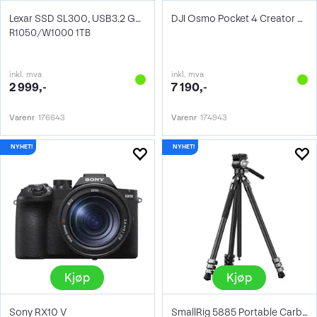
Lexar SSD SL300, USB3.2 Gen2 1TB
DJI Osmo Pocket 4 Creator Combo
R1050/W1000 1TB
inkl. mva
inkl. mva
2 999,-
7 190,-
Varenr
176643
Varenr
174943
Kjøp
Kjøp
Sony RX10 V
SmallRig 5885 Portable Carbon Tripod