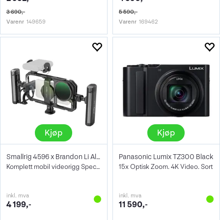
3 690,-
5 590,-
Varenr
149659
Varenr
169462
Kjøp
Kjøp
Smallrig 4596 x Brandon Li All-In-One
Panasonic Lumix TZ300 Black
Komplett mobil videorigg Special Edition
15x Optisk Zoom. 4K Video. Sort
inkl. mva
inkl. mva
4 199,-
11 590,-