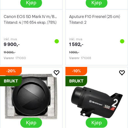
Kjøp
Kjøp
Canon EOS 5D Mark IV m/BG-E20
Aputure F10 Fresnel (25 cm)
Tilstand: 4 | 116 654 eksp. (78%)
Tilstand: 2
inkl. mva
inkl. mva
9 900,-
1 592,-
11 000,-
1 990,-
Varenr
171060
Varenr
171068
20%
10%
Kjøp
Kjøp