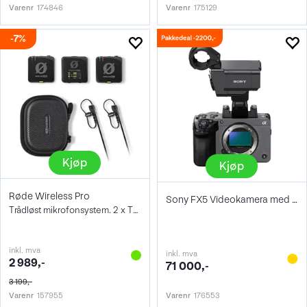
Varenr
174846
Varenr
175129
7%
Kjøp
Kjøp
Røde Wireless Pro
Sony FX5 Videokamera med XLR-grep
Trådløst mikrofonsystem. 2 x TX/1 x RX
inkl. mva
inkl. mva
2 989,-
71 000,-
3 199,-
Varenr
157955
Varenr
176553