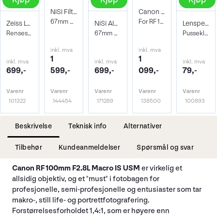
NiSi Filter Circ Polarizer True Color 67
Canon ET-73C Solblender
67mm Pro Nano Pola Filter
For RF 100mm f/2.8L Macro IS USM
Zeiss Lens Cleaning Kit
NiSi AIR Protector Filter 67mm
Lenspen Photo Microklear Cloth
Rensesett for objektiv og kamera
67mm Beskyttelsesfilter
Pusseklut i microfiber
inkl. mva
inkl. mva
1
1
inkl. mva
inkl. mva
inkl. mva
699,-
599,-
699,-
099,-
79,-
Varenr
Varenr
Varenr
Varenr
Varenr
101322
144454
171289
138500
100893
Beskrivelse
Teknisk info
Alternativer
Tilbehør
Kundeanmeldelser
Spørsmål og svar
Canon RF 100mm F2.8L Macro IS USM
er virkelig et
allsidig objektiv, og et "must" i fotobagen for
profesjonelle, semi-profesjonelle og entusiaster som tar
makro-, still life- og portrettfotografering.
Forstørrelsesforholdet 1,4:1, som er høyere enn