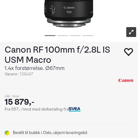
Canon RF 100mm f/2.8L IS
USM Macro
1.4x forstørrelse. Ø67mm
Varenr:
138497
inkl. mva
15 879,-
Fra 557,-/mnd med delbetaling fra
Bestilt
til butikk i Oslo, ukjent leveringstid