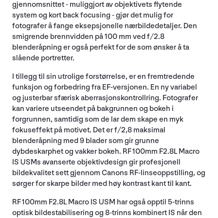
gjennomsnittet - muliggjort av objektivets flytende
system og kort back focusing - gjør det mulig for
fotografer å fange eksepsjonelle nærbildedetaljer. Den
smigrende brennvidden på 100 mm ved f/2.8
blenderåpning er også perfekt for de som ønsker å ta
slående portretter.
I tillegg til sin utrolige forstørrelse, er en fremtredende
funksjon og forbedring fra EF-versjonen. En ny variabel
og justerbar sfærisk aberrasjonskontrollring. Fotografer
kan variere utseendet på bakgrunnen og bokeh i
forgrunnen, samtidig som de lar dem skape en myk
fokuseffekt på motivet. Det er f/2,8 maksimal
blenderåpning med 9 blader som gir grunne
dybdeskarphet og vakker bokeh. RF 100mm F2.8L Macro
IS USMs avanserte objektivdesign gir profesjonell
bildekvalitet sett gjennom Canons RF-linseoppstilling, og
sørger for skarpe bilder med høy kontrast kant til kant.
RF 100mm F2.8L Macro IS USM har også opptil 5-trinns
optisk bildestabilisering og 8-trinns kombinert IS når den