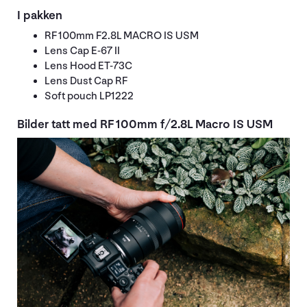
I pakken
RF 100mm F2.8L MACRO IS USM
Lens Cap E-67 II
Lens Hood ET-73C
Lens Dust Cap RF
Soft pouch LP1222
Bilder tatt med RF 100mm f/2.8L Macro IS USM