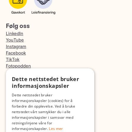
Følg oss
LinkedIn
YouTube
Instagram
Facebook
TikTok
Fotopodden
Dette nettstedet bruker
Med forbehold om skrive- og lagerfeil
informasjonskapsler
Dette nettstedet bruker
informasjonskapsler (cookies) for å
forbedre din opplevelse. Ved å bruke
nettstedet vårt samtykker du i alle
informasjonskapsler i samsvar med
retningslinjene våre for
informasjonskapsler.
Les mer