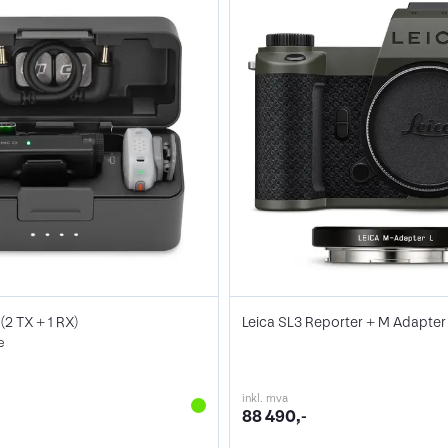
(2 TX + 1 RX)
Leica SL3 Reporter + M Adapter
e
inkl. mva
88 490,-