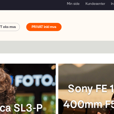
Min side
Kundesenter
In
FT
PRIVAT
ony FX5
Gjenbr