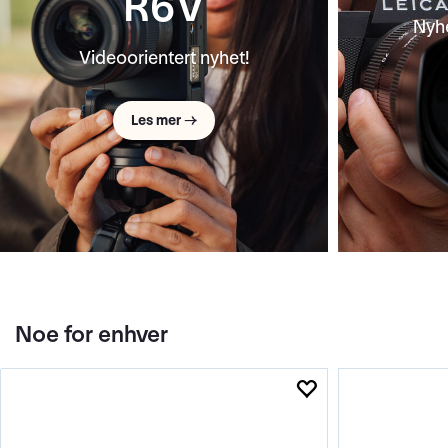
Film alt – velg utsnittet etterpå
Laget fo
Les mer →
Noe for enhver