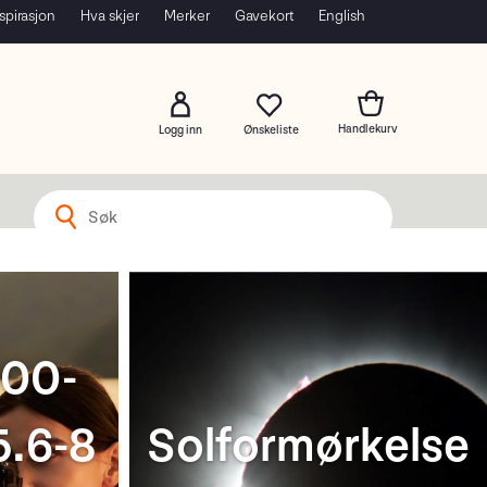
spirasjon
Hva skjer
Merker
Gavekort
English
Logg inn
Sony RX10 V
uk