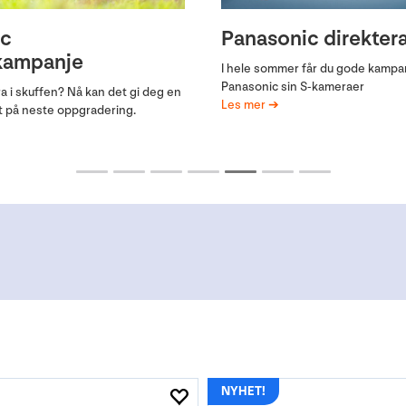
nnbyttekampanje
Oppgradér til Son
,- i ekstra innbyttebonus fra
Gjør oppgraderingen enkelt, bytt 
tter inn gammelt utstyr.
kamera og betal mellomlegg på n
Les mer