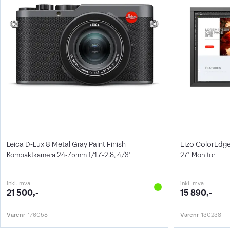
Leica D-Lux 8 Metal Gray Paint Finish
Eizo ColorEdg
Kompaktkamera 24-75mm f/1.7-2.8, 4/3"
27" Monitor
inkl. mva
inkl. mva
21 500,-
15 890,-
Varenr
176058
Varenr
130238