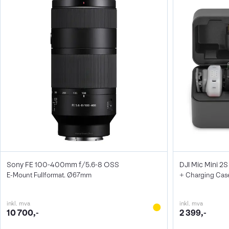
Sony FE 100-400mm f/5.6-8 OSS
DJI Mic Mini 2S 
E-Mount Fullformat. Ø67mm
+ Charging Cas
inkl. mva
inkl. mva
10 700,-
2 399,-