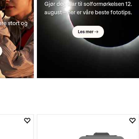
Alpha-teknologi gir nytt liv til den
de priser
populære RX10-serien
Les mer →