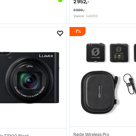
2 952,-
3 690,-
Varenr
149659
7%
Røde Wireless Pro