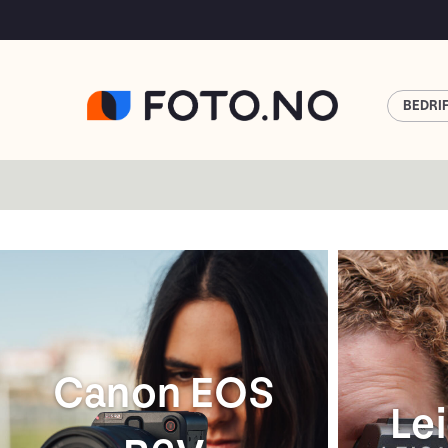
BEDRI
Dji Avata360
S