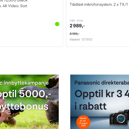
ix TZ300 Black
Trådløst mikrofonsystem. 2 x TX/1
. 4K Video. Sort
inkl. mva
2 989,-
3 199,-
Varenr
157955