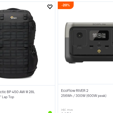
20%
EcoFlow RIVER 2
tic BP 450 AW III 28L
256Wh / 300W (600W peak)
" Lap Top
inkl. mva