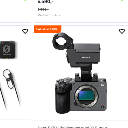
4 590,-
5 590,-
Varenr
169462