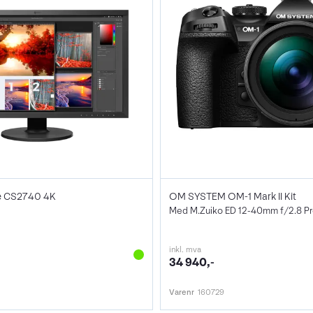
e CS2740 4K
OM SYSTEM OM-1 Mark II Kit
Med M.Zuiko ED 12-40mm f/2.8 Pro
inkl. mva
34 940,-
Varenr
160729