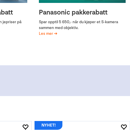
y A7V
Oppgradér til Canon EOS
R6 Mark III
inn ditt gamle
ye A7 V.
Gjør oppgraderingen enkelt, bytt inn ditt gamle
kamera og betal mellomlegg på nye R6 Mark III.
Søk Canon om innbyttebonus etterpå og få
tilbake kr 2 200,-
Les mer