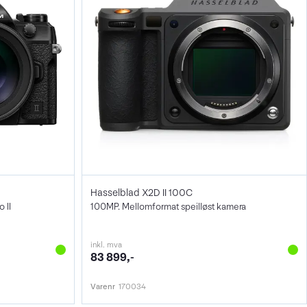
Hasselblad X2D II 100C
 II
100MP. Mellomformat speilløst kamera
inkl. mva
83 899,-
Varenr
170034