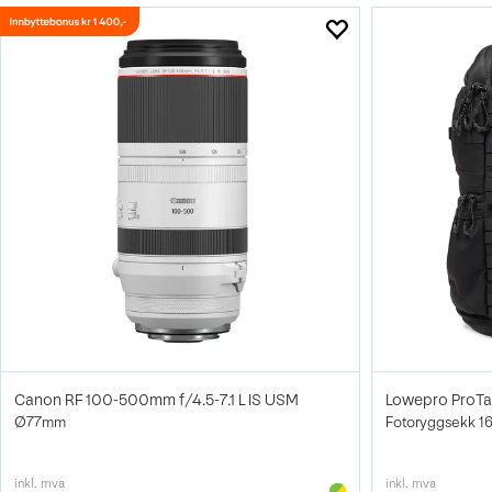
Canon RF 100-500mm f/4.5-7.1 L IS USM
Lowepro ProTac
Ø77mm
Fotoryggsekk 16
inkl. mva
inkl. mva