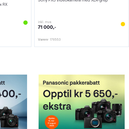
Sony FX5 Videokamera med XLR-grep
 x RX
inkl. mva
71 000,-
Varenr
176553