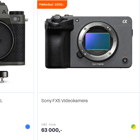
 L
Sony FX5 Videokamera
inkl. mva
63 000,-