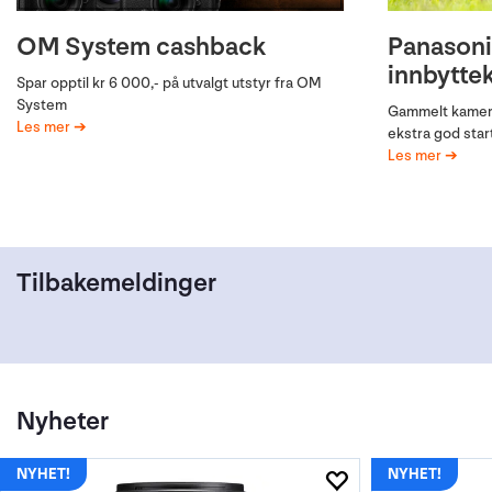
Canon EOS R6 V
Canon i
introduksjonstilbud
Få opptil 5 600
Canon når du by
Spar 2 300,- når du kjøper nye Canon EOS R6V
Les mer
sammen med utvalgte objektiver.
Les mer
Tilbakemeldinger
Nyheter