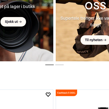
r små produksjonsteam
Brukt fotoutstyr til go
Til nyheten →
Kun 1 av hver →