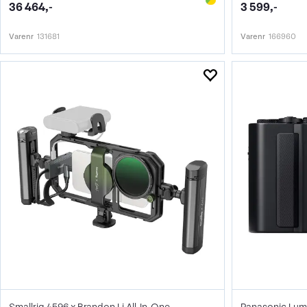
36 464,-
3 599,-
Varenr
131681
Varenr
166960