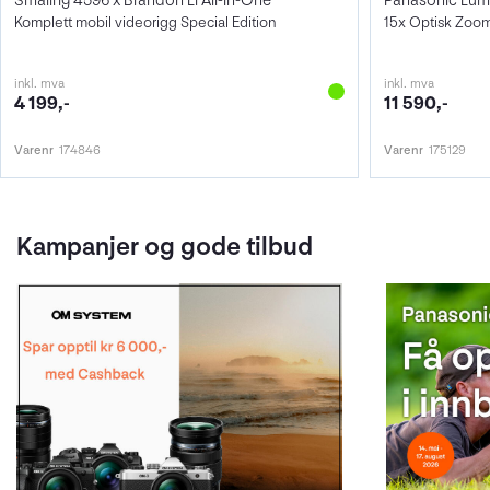
Smallrig 4596 x Brandon Li All-In-One
Panasonic Lum
Komplett mobil videorigg Special Edition
15x Optisk Zoom
inkl. mva
inkl. mva
4 199,-
11 590,-
Varenr
174846
Varenr
175129
Kampanjer og gode tilbud