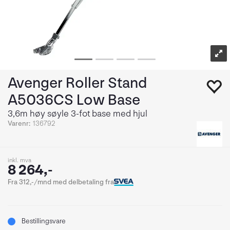
Avenger Roller Stand
A5036CS Low Base
3,6m høy søyle 3-fot base med hjul
Varenr:
136792
inkl. mva
8 264,-
Fra 312,-/mnd med delbetaling fra
Bestillingsvare