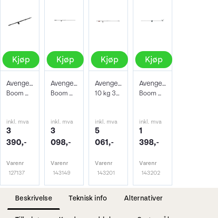
Kjøp
Kjøp
Kjøp
Kjøp
Avenger Mini Boom D600CB Black
Avenger Mini Boom D600 Silver
Avenger Junior Boom Steel D650
Avenger Extension Arm D570 w/Swivel Pin
Boom m/Sliding Tilt hode 16mm hun feste
Boom m/Sliding Tilt hode 16mm hun feste
10 kg 300 cm/40 kg 163 cm
Boom m/Sliding Tilthode + dreibart feste
inkl. mva
inkl. mva
inkl. mva
inkl. mva
3
3
5
1
390,-
098,-
061,-
398,-
Varenr
Varenr
Varenr
Varenr
127137
143149
143201
143202
Beskrivelse
Teknisk info
Alternativer