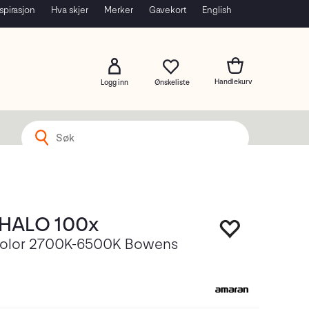
spirasjon
Hva skjer
Merker
Gavekort
English
Logg inn
 HALO 100x
Color 2700K-6500K Bowens