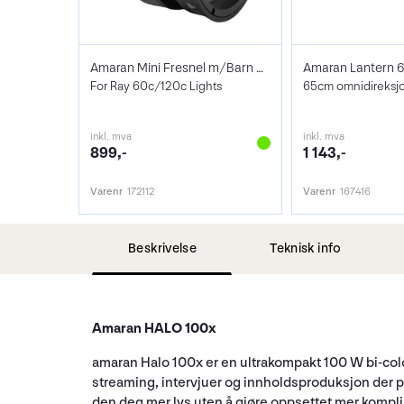
Amaran Mini Fresnel m/Barn Doors
Amaran Lantern 
For Ray 60c/120c Lights
inkl. mva
inkl. mva
899,-
1 143,-
Varenr
172112
Varenr
167416
Beskrivelse
Teknisk info
Amaran HALO 100x
amaran Halo 100x er en ultrakompakt 100 W bi-colo
streaming, intervjuer og innholdsproduksjon der p
den deg mer lys uten å gjøre oppsettet mer kompli