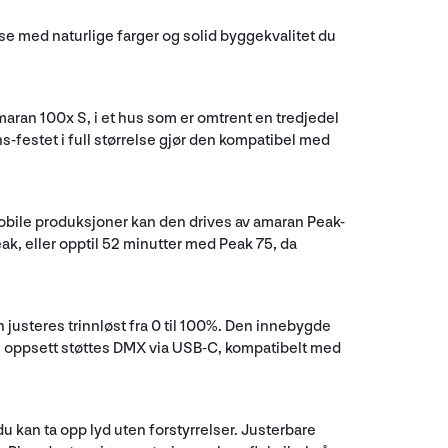
else med naturlige farger og solid byggekvalitet du
aran 100x S, i et hus som er omtrent en tredjedel
s-festet i full størrelse gjør den kompatibel med
obile produksjoner kan den drives av amaran Peak-
ak, eller opptil 52 minutter med Peak 75, da
n justeres trinnløst fra 0 til 100%. Den innebygde
te oppsett støttes DMX via USB-C, kompatibelt med
du kan ta opp lyd uten forstyrrelser. Justerbare