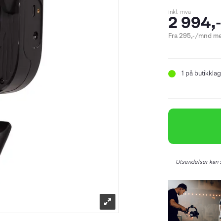
inkl. mva
2 994,
Fra 295,-/mnd me
1
på butikklag
Utsendelser kan s