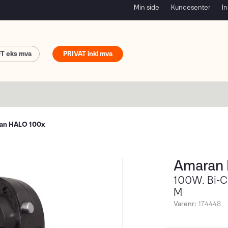
Min side
Kundesenter
In
FT
PRIVAT
an HALO 100x
Amaran
100W. Bi-
M
Varenr:
174448