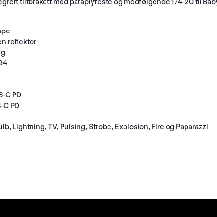
egrert tiltbrakett med paraplyfeste og medfølgende 1/4-20 til Bab
mpe
n reflektor
ng
 94
B-C PD
B-C PD
lb, Lightning, TV, Pulsing, Strobe, Explosion, Fire og Paparazzi