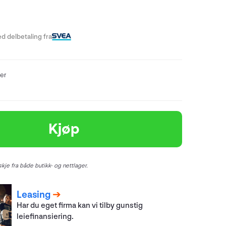
-
d delbetaling fra
er
Kjøp
kje fra både butikk- og nettlager.
Leasing
Har du eget firma kan vi tilby gunstig
leiefinansiering.