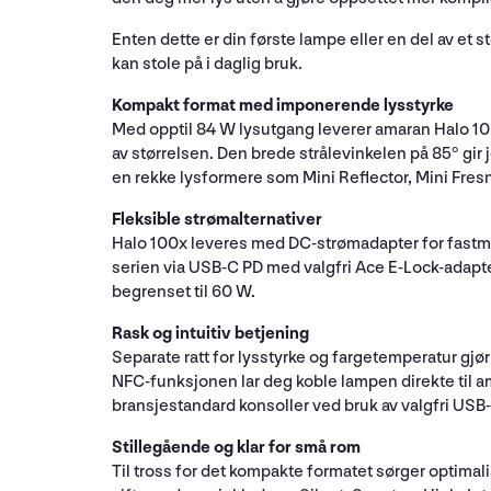
Enten dette er din første lampe eller en del av et s
kan stole på i daglig bruk.
Kompakt format med imponerende lysstyrke
Med opptil 84 W lysutgang leverer amaran Halo 100
av størrelsen. Den brede strålevinkelen på 85° gir
en rekke lysformere som Mini Reflector, Mini Fres
Fleksible strømalternativer
Halo 100x leveres med DC-strømadapter for fastmo
serien via USB-C PD med valgfri Ace E-Lock-adapter
begrenset til 60 W.
Rask og intuitiv betjening
Separate ratt for lysstyrke og fargetemperatur gjør
NFC-funksjonen lar deg koble lampen direkte til a
bransjestandard konsoller ved bruk av valgfri USB-
Stillegående og klar for små rom
Til tross for det kompakte formatet sørger optimalis