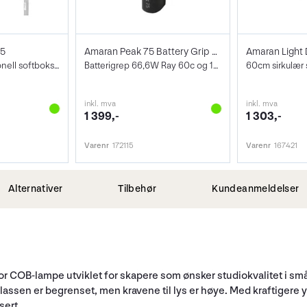
65
Amaran Peak 75 Battery Grip Ray Series
Amaran Light
65cm omnidireksjonell softboks. Bowens
Batterigrep 66,6W Ray 60c og 120c
inkl. mva
inkl. mva
1 399,-
1 303,-
Varenr
172115
Varenr
167421
Alternativer
Tilbehør
Kundeanmeldelser
r COB-lampe utviklet for skapere som ønsker studiokvalitet i sm
lassen er begrenset, men kravene til lys er høye. Med kraftigere
sert.