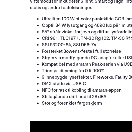
viftemoduser inkluderer Silent, Smart og High. Int
stativ og andre festeløsninger.
Ultraliten 100 W bi-color punktkilde COB-la
Opptil 84 W lysutgang og 4890 lux på 1 m ute
85° strålevinkel for jevn og diffus lysfordeli
CRI 96+, TLCI 97+, TM-30 Rg 102, TM-30 Rf
SSI P3200: 84, SSI D56: 74
Forsterket Bowens-feste i full størrelse
Strøm via medfølgende DC-adapter eller US
Kompatibel med amaran Peak-serien via US
Trinnløs dimming fra 0 til 100%
9 innebygde lyseffekter: Fireworks, Faulty Bu
DMX-støtte via USB-C
NFC for rask tilkobling til amaran-appen
Stillegående drift ned til 28 dBA
Stor og forenklet fargeskjerm