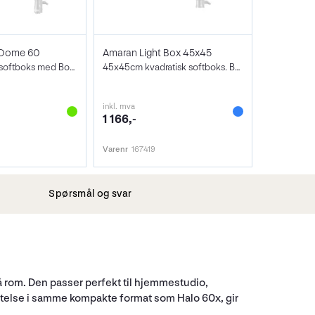
 Dome 60
Amaran Light Box 45x45
60cm sirkulær softboks med Bowens feste
45x45cm kvadratisk softboks. Bowens
inkl. mva
1 166,-
Varenr
167419
Spørsmål og svar
å rom. Den passer perfekt til hjemmestudio,
 ytelse i samme kompakte format som Halo 60x, gir