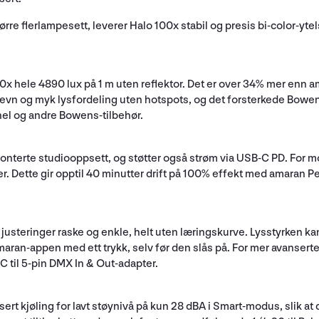
tørre flerlampesett, leverer Halo 100x stabil og presis bi-color-yt
x hele 4890 lux på 1 m uten reflektor. Det er over 34% mer enn am
 jevn og myk lysfordeling uten hotspots, og det forsterkede Bowen
nel og andre Bowens-tilbehør.
nterte studiooppsett, og støtter også strøm via USB-C PD. For m
. Dette gir opptil 40 minutter drift på 100% effekt med amaran Pe
 justeringer raske og enkle, helt uten læringskurve. Lysstyrken ka
maran-appen med ett trykk, selv før den slås på. For mer avanser
C til 5-pin DMX In & Out-adapter.
ert kjøling for lavt støynivå på kun 28 dBA i Smart-modus, slik at 